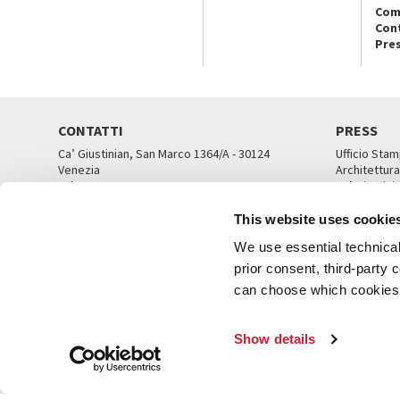
Com
Con
Pre
CONTATTI
PRESS
Ca’ Giustinian, San Marco 1364/A - 30124
Ufficio Stam
Venezia
Architettura
Tel. 041 5218711
Ca’ Giustini
email info@labiennale.org
UFFICI ST
This website uses cookie
TUTTI I CONTATTI
We use essential technical 
prior consent, third-party
can choose which cookies t
© L
Show details