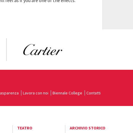
ll feel as if you are one of the effects.
rasparenza
Lavora con noi
Biennale College
Contatti
TEATRO
ARCHIVIO STORICO