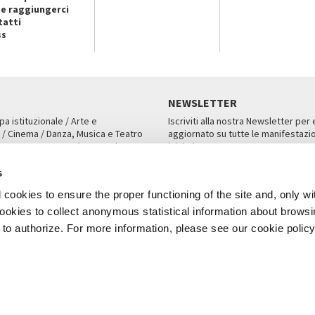
e raggiungerci
tatti
ss
NEWSLETTER
pa istituzionale / Arte e
Iscriviti alla nostra Newsletter per
 / Cinema / Danza, Musica e Teatro
aggiornato su tutte le manifestazio
an, San Marco 1364/A, Venezia
iniziative.
AMPA
ISCRIVITI
s
cookies to ensure the proper functioning of the site and, only wi
 cookies to collect anonymous statistical information about brows
o authorize. For more information, please see our cookie policy
Note Legali
Privacy
Cookies
Credits
a Biennale di Venezia 2026 - Tutti i contenuti del sito sono coperti da copyr
P.I.00330320276