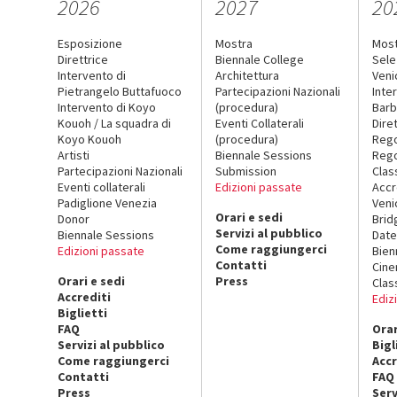
2026
2027
20
Esposizione
Mostra
Mos
Direttrice
Biennale College
Sele
Intervento di
Architettura
Veni
Pietrangelo Buttafuoco
Partecipazioni Nazionali
Inte
Intervento di Koyo
(procedura)
Barb
Kouoh / La squadra di
Eventi Collaterali
Dire
Koyo Kouoh
(procedura)
Reg
Artisti
Biennale Sessions
Rego
Partecipazioni Nazionali
Submission
Clas
Eventi collaterali
Edizioni passate
Accr
Padiglione Venezia
Veni
Orari e sedi
Donor
Brid
Servizi al pubblico
Biennale Sessions
Date
Come raggiungerci
Edizioni passate
Bien
Contatti
Cin
Orari e sedi
Press
Clas
Accrediti
Ediz
Biglietti
FAQ
Orar
Servizi al pubblico
Bigl
Come raggiungerci
Accr
Contatti
FAQ
Press
Serv