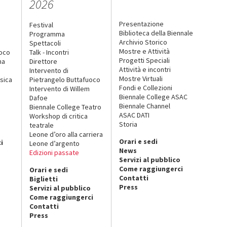
2026
Presentazione
Festival
Biblioteca della Biennale
Programma
Archivio Storico
Spettacoli
Mostre e Attività
uoco
Talk - Incontri
Progetti Speciali
na
Direttore
Attività e incontri
Intervento di
Mostre Virtuali
sica
Pietrangelo Buttafuoco
Fondi e Collezioni
Intervento di Willem
Biennale College ASAC
Dafoe
Biennale Channel
Biennale College Teatro
ASAC DATI
Workshop di critica
Storia
teatrale
o
Leone d’oro alla carriera
Orari e sedi
i
Leone d’argento
News
Edizioni passate
Servizi al pubblico
Come raggiungerci
Orari e sedi
Contatti
Biglietti
Press
Servizi al pubblico
Come raggiungerci
Contatti
Press