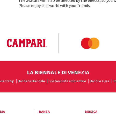
The avatars will also be affected by the effects, so you wi
Please enjoy this world with your friends.
LA BIENNALE DI VENEZIA
nsorship
Bacheca Biennale
Sostenibilità ambientale
Bandi e Gare
T
EMA
DANZA
MUSICA