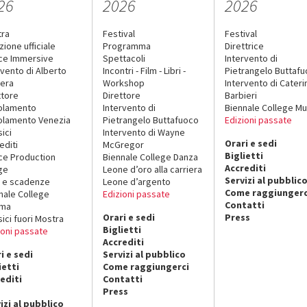
26
2026
2026
tra
Festival
Festival
zione ufficiale
Programma
Direttrice
ce Immersive
Spettacoli
Intervento di
rvento di Alberto
Incontri - Film - Libri -
Pietrangelo Buttaf
era
Workshop
Intervento di Cateri
ttore
Direttore
Barbieri
olamento
Intervento di
Biennale College Mu
lamento Venezia
Pietrangelo Buttafuoco
Edizioni passate
sici
Intervento di Wayne
Orari e sedi
editi
McGregor
Biglietti
ce Production
Biennale College Danza
Accrediti
ge
Leone d’oro alla carriera
Servizi al pubblic
 e scadenze
Leone d’argento
Come raggiungerc
nale College
Edizioni passate
Contatti
ema
Orari e sedi
Press
sici fuori Mostra
Biglietti
ioni passate
Accrediti
i e sedi
Servizi al pubblico
ietti
Come raggiungerci
editi
Contatti
Press
izi al pubblico