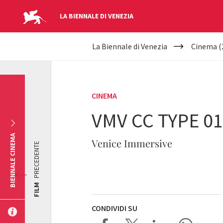
LA BIENNALE DI VENEZIA
YOUR
Salta al contenuto principale
La Biennale di Venezia
Cinema (
ARE
HERE
CINEMA
VMV CC TYPE 01
BIENNALE CINEMA
Venice Immersive
PRECEDENTE
FILM
CONDIVIDI SU