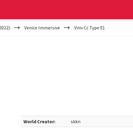
2022)
Venice Immersive
Vmv Cc Type 01
World Creator:
skkn