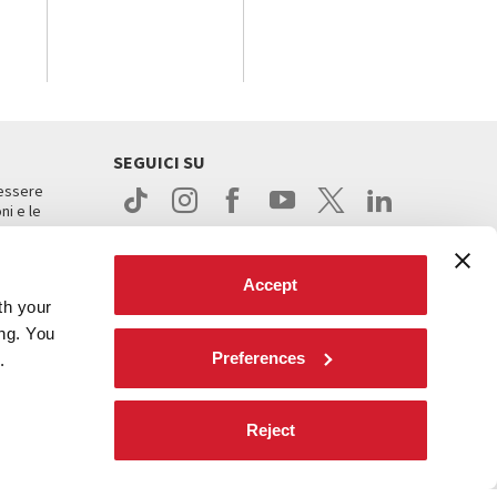
SEGUICI SU
 essere
ni e le
Accept
th your
ing. You
Preferences
.
ight
Reject