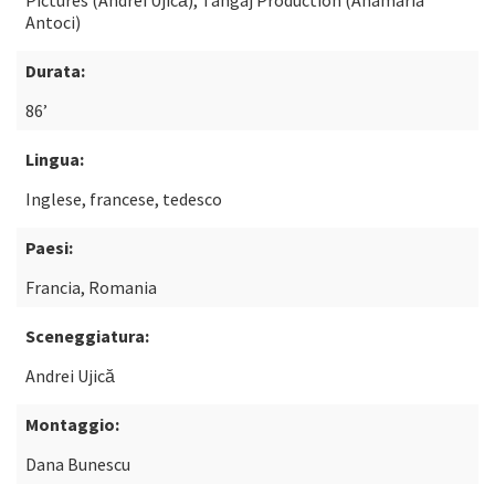
Pictures (Andrei Ujică), Tangaj Production (Anamaria
Antoci)
Durata:
86’
Lingua:
Inglese, francese, tedesco
Paesi:
Francia, Romania
Sceneggiatura:
Andrei Ujică
Montaggio:
Dana Bunescu