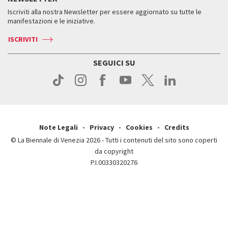
Servizi al pubblico
Iscriviti alla nostra Newsletter per essere aggiornato su tutte le
Contatti
Biglietti
Orari e sedi
Come raggiungerci
manifestazioni e le iniziative.
Press
Servizi al pubblico
News
Contatti
ISCRIVITI
Come raggiungerci
Servizi al pubblico
Press
Contatti
Come raggiungerci
SEGUICI SU
Press
Contatti
Press
Note Legali
Privacy
Cookies
Credits
© La Biennale di Venezia 2026 - Tutti i contenuti del sito sono coperti
da copyright
P.I.00330320276