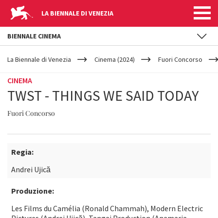
LA BIENNALE DI VENEZIA
BIENNALE CINEMA
YOUR
Salta al contenuto principale
ARE
La Biennale di Venezia
Cinema (2024)
Fuori Concorso
HERE
CINEMA
TWST - THINGS WE SAID TODAY
Fuori Concorso
Regia:
Andrei Ujică
Produzione:
Les Films du Camélia (Ronald Chammah), Modern Electric