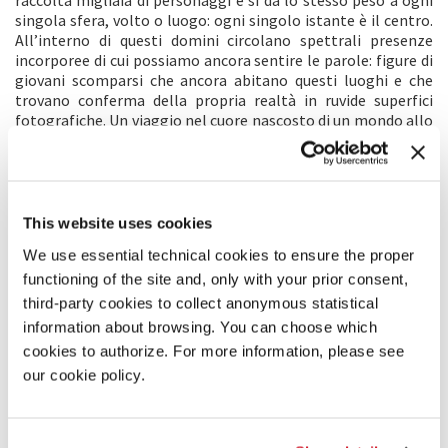
singola sfera, volto o luogo: ogni singolo istante è il centro.
All’interno di questi domini circolano spettrali presenze
incorporee di cui possiamo ancora sentire le parole: figure di
giovani scomparsi che ancora abitano questi luoghi e che
trovano conferma della propria realtà in ruvide superfici
fotografiche. Un viaggio nel cuore nascosto di un mondo allo
stesso tempo scomparso e tangibilmente presente.
COMMENTO DEL REGISTA
C’è una frase in
Madame Bovary
che restituisce l’intera
This website uses cookies
ambizione del libro. Dopo il rifiuto finale di Rodolphe, Emma
We use essential technical cookies to ensure the proper
esce dal castello piena di oscura disperazione: “Il terreno
functioning of the site and, only with your prior consent,
sotto i piedi era più molle di un’onda, e i solchi le parevano
immensi flutti bruni che si frangessero”. Quando l’ho letto da
third-party cookies to collect anonymous statistical
ragazzo, sono rimasto colpito dall’ebbrezza che deve aver
information about browsing. You can choose which
provato Flaubert quando ha capito di essere riuscito a elevare
cookies to authorize. For more information, please see
la prosa alle vette della grande poesia. Poi nella mia mente
our cookie policy.
ha cominciato a insinuarsi una domanda: quand’è che il
cinema riuscirà a raggiungere la complessità della
letteratura? È passato mezzo secolo e ho trovato solo
risposte vaghe. C’erano alcuni sogni dei tempi della scuola