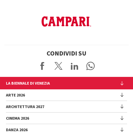
CONDIVIDI SU
LA BIENNALE DI VENEZIA
L'Istituzione
ARTE 2026
Cariche istituzionali
ARCHITETTURA 2027
Esposizione
Storia
Direttrice
Luoghi
CINEMA 2026
Mostra
Intervento di Pietrangelo Buttafuoco
Sponsorship
Biennale College Architettura
DANZA 2026
Intervento di Koyo Kouoh / La squadra di Koyo Kouoh
Mostra