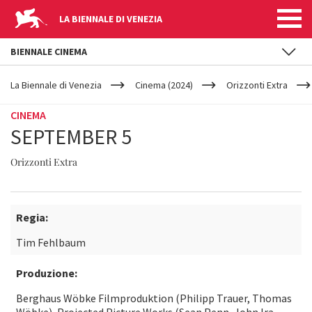
LA BIENNALE DI VENEZIA
BIENNALE CINEMA
YOUR
Salta al contenuto principale
ARE
La Biennale di Venezia
Cinema (2024)
Orizzonti Extra
HERE
CINEMA
SEPTEMBER 5
Orizzonti Extra
Regia:
Tim Fehlbaum
Produzione:
Berghaus Wöbke Filmproduktion (Philipp Trauer, Thomas