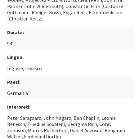
Wöbke), Projected Picture Works (Sean Penn, John Ira
Palmer, John Wildermuth), Constantin Film (Costanze
Guttmann, Rüdiger Böss), Edgar Reitz Filmproduktion
(Christian Reitz)
Durata:
94’
Lingua:
Inglese, tedesco
Paesi:
Germania
Interpreti:
Peter Sarsgaard, John Magaro, Ben Chaplin, Leonie
Benesch, Zinedine Soualem, Georgina Rich, Corey
Johnson, Marcus Rutherford, Daniel Adeosun, Benjamin
Walker, Ferdinand Dörfler