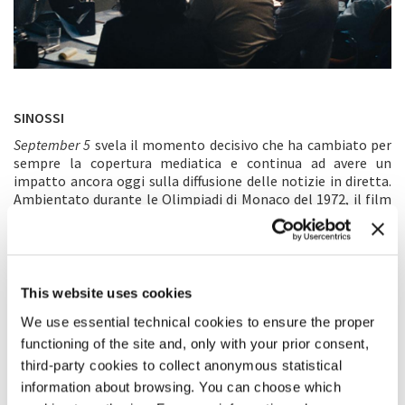
SINOSSI
September 5
svela il momento decisivo che ha cambiato per
sempre la copertura mediatica e continua ad avere un
impatto ancora oggi sulla diffusione delle notizie in diretta.
Ambientato durante le Olimpiadi di Monaco del 1972, il film
segue la troupe di una trasmissione sportiva americana che si
è rapidamente adattata passando dal reportage sportivo
alla diretta sugli atleti israeliani presi in ostaggio.
Attraverso questa lente,
September 5
offre una nuova e
potente prospettiva sulla diretta televisiva di allora, vista in
This website uses cookies
tutto il mondo da circa un miliardo di persone. Al centro della
We use essential technical cookies to ensure the proper
storia c’è Geoff, un giovane e ambizioso produttore che cerca
di dimostrare il proprio valore al suo capo, il leggendario
functioning of the site and, only with your prior consent,
dirigente televisivo Roone Arledge. Insieme all’interprete
third-party cookies to collect anonymous statistical
tedesca Marianne, Geoff prende inaspettatamente il
information about browsing. You can choose which
controllo della trasmissione. Mentre i resoconti cambiano, il