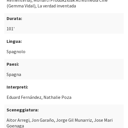
Rementeria), Moriarti Produkzioak Atresmedia Cine
(Gemma Vidal), La verdad inventada
Durata:
101'
Lingua:
Spagnolo
Paesi:
Spagna
Interpreti:
Eduard Fernández, Nathalie Poza
Sceneggiatura:
Aitor Arregi, Jon Garaño, Jorge Gil Munarriz, Jose Mari
Goenaga