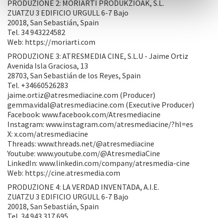
PRODUZIONE 2: MORIARTI PRODUKZIOAK, S.L.
ZUATZU 3 EDIFICIO URGULL 6-7 Bajo
20018, San Sebastián, Spain
Tel. 34 943224582
Web: https://moriarti.com
PRODUZIONE 3: ATRESMEDIA CINE, S.L.U - Jaime Ortiz
Avenida Isla Graciosa, 13
28703, San Sebastián de los Reyes, Spain
Tel. +34660526283
jaime.ortiz@atresmediacine.com (Producer)
gemma.vidal@atresmediacine.com (Executive Producer)
Facebook: www.facebook.com/Atresmediacine
Instagram: www.instagram.com/atresmediacine/?hl=es
X: x.com/atresmediacine
Threads: www.threads.net/@atresmediacine
Youtube: www.youtube.com/@AtresmediaCine
LinkedIn: www.linkedin.com/company/atresmedia-cine
Web: https://cine.atresmedia.com
PRODUZIONE 4: LA VERDAD INVENTADA, A.I.E.
ZUATZU 3 EDIFICIO URGULL 6-7 Bajo
20018, San Sebastián, Spain
Tel. 34 943 317 695