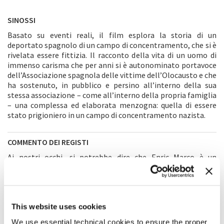
SINOSSI
Basato su eventi reali, il film esplora la storia di un
deportato spagnolo di un campo di concentramento, che si è
rivelata essere fittizia. Il racconto della vita di un uomo di
immenso carisma che per anni si è autonominato portavoce
dell’Associazione spagnola delle vittime dell’Olocausto e che
ha sostenuto, in pubblico e persino all’interno della sua
stessa associazione – come all’interno della propria famiglia
– una complessa ed elaborata menzogna: quella di essere
stato prigioniero in un campo di concentramento nazista.
COMMENTO DEI REGISTI
Ai nostri occhi, si potrebbe dire che Enric Marco è un
camaleonte. Uno specchio deformante. L’ombra di un’ombra.
Un uomo, come lo ha definito il premio Nobel Vargas Llosa,
“spaventoso e geniale” (allo stesso tempo). “Spaventoso”
perché ci ricorda le profondità in cui chiunque di noi potrebbe
sprofondare per farsi accettare dagli altri; e “geniale”
This website uses cookies
perché, almeno per un po’, Enric Marco ha raggiunto il suo
We use essential technical cookies to ensure the proper