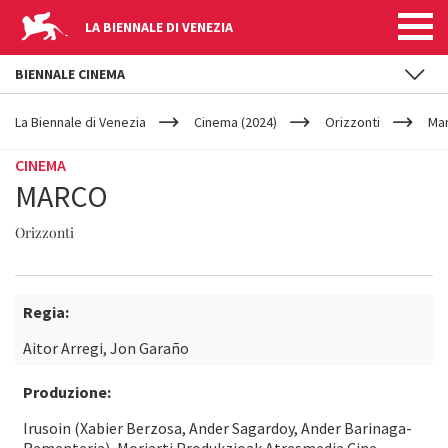
LA BIENNALE DI VENEZIA
BIENNALE CINEMA
YOUR
Salta al contenuto principale
ARE
La Biennale di Venezia
Cinema (2024)
Orizzonti
Ma
HERE
CINEMA
MARCO
Orizzonti
Regia:
Aitor Arregi, Jon Garaño
Produzione:
Irusoin (Xabier Berzosa, Ander Sagardoy, Ander Barinaga-