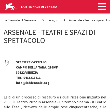
LA BIENNALE DI VENEZIA
YOUR
Salta al contenuto principale
ARE
La Biennale di Venezia
Luoghi
Arsenale - Teatri e spazi di
HERE
ARSENALE - TEATRI E SPAZI DI
SPETTACOLO
SESTIERE CASTELLO
CAMPO DELLA TANA, 2169/F
30122 VENEZIA
TEL. 0415218711
info@labiennale.org
Esiti di un processo di restauro e riqualificazione iniziato nel
2000, il Teatro Piccolo Arsenale - un tempo cinema - il Teatro
alle Tese , ricavato dalle ampie tese cinquecentesche, e le