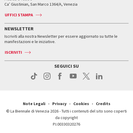
Biennale College ASAC
Come raggiungerci
Orari e sedi
Come raggiungerci
Ca’ Giustinian, San Marco 1364/A, Venezia
Biglietti
Leone d’argento
Biennale Channel
Contatti
Biglietti
Contatti
Accrediti
Edizioni passate
UFFICI STAMPA
ASAC DATI
Press
Accrediti
Press
Servizi al pubblico
Storia
FAQ
NEWSLETTER
Come raggiungerci
Orari e sedi
Servizi al pubblico
Iscriviti alla nostra Newsletter per essere aggiornato su tutte le
Contatti
Biglietti
Orari e sedi
Come raggiungerci
manifestazioni e le iniziative.
Press
Servizi al pubblico
News
Contatti
ISCRIVITI
Come raggiungerci
Servizi al pubblico
Press
Contatti
Come raggiungerci
SEGUICI SU
Press
Contatti
Press
Note Legali
Privacy
Cookies
Credits
© La Biennale di Venezia 2026 - Tutti i contenuti del sito sono coperti
da copyright
P.I.00330320276