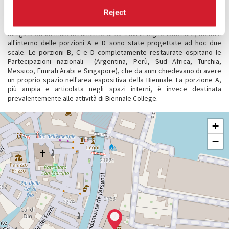
fruibili gli spazi sia per uso espositivo sia di spettacolo. L’accessibilità
Reject
ai piani superiori è stata adeguata con la creazione di nuovi accessi
costituiti da una scala mobile esterna, realizzata sul prospetto est e
mitigata da un mascheramento di 38 travi in legno lamellare, mentre
all'interno delle porzioni A e D sono state progettate ad hoc due
scale. Le porzioni B, C e D completamente restaurate ospitano le
Partecipazioni nazionali (Argentina, Perù, Sud Africa, Turchia,
Messico, Emirati Arabi e Singapore), che da anni chiedevano di avere
un proprio spazio nell'area espositiva della Biennale. La porzione A,
più ampia e articolata negli spazi interni, è invece destinata
prevalentemente alle attività di Biennale College.
ARSENALE
+
-
TEATRI
−
E
SPAZI
DI
SPETTACOLO
SESTIERE
CASTELLO
CAMPO
DELLA
TANA,