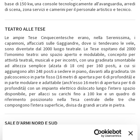
base di 150 kw, una console tecnologicamente all'avanguardia, arredi
di scena, zona servizi e camerini per il personale artistico e tecnico.
TEATRO ALLE TESE
Le ampie Tese Cinquecentesche erano, nella Serenissima, i
capannoni, affacciati sulle Gaggiandre, dove si tendevano le vele,
sono diventate dal 2000 luogo teatrale. Le Tese ospitano dal 2000
l’omonimo teatro: uno spazio aperto e modulabile, concepito per
attività teatrali, musicali e per incontri, con una gradinata smontabile
ad altezza semplice (alzata di 18 cm) per 160 posti, a cui si
aggiungono altri 248 posti a sedere in piano, davanti alla gradinata. Un
palcoscenico in parte fisso (16 metri di apertura per 6 di profondità) e
in parte modulare e adattabile (anch'esso 16 metri di apertura per 6 di
profondità) con un impianto elettrico dislocato lungo l'intero spazio
disponibile, per allacci su carichi fino a 100 kw e un quadro di
riferimento posizionato nella Tesa centrale delle tre che
compongono l'intera superficie, divisa da grandi arcate in pietra.
SALE D’ARMI NORD E SUD
Il complesso delle Sale d’Armi Nord e Sud situato nel cuore dell' area