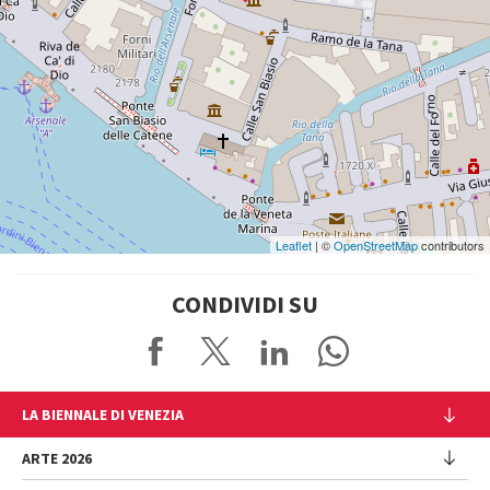
2169/F
30122
VENEZIA
TEL.
0415218711
info@labiennale.org
Vedi
su
Google
Maps
Leaflet
| ©
OpenStreetMap
contributors
CONDIVIDI SU
LA BIENNALE DI VENEZIA
L'Istituzione
ARTE 2026
Cariche istituzionali