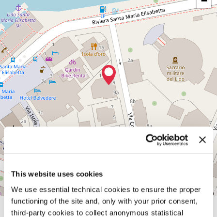
−
Via
Corfù,
9
30126
Lido
di
Venezia
(VE)
Vedi
su
Google
Maps
This website uses cookies
We use essential technical cookies to ensure the proper
Leaflet
| ©
OpenStreetMap
contributors
functioning of the site and, only with your prior consent,
third-party cookies to collect anonymous statistical