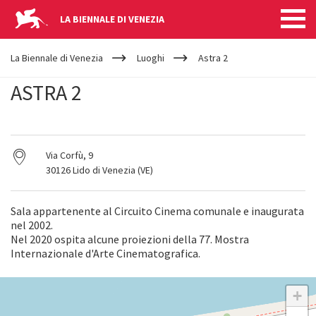
LA BIENNALE DI VENEZIA
YOUR
Salta al contenuto principale
ARE
La Biennale di Venezia
Luoghi
Astra 2
HERE
ASTRA 2
Via Corfù, 9
30126 Lido di Venezia (VE)
Sala appartenente al Circuito Cinema comunale e inaugurata
nel 2002.
Nel 2020 ospita alcune proiezioni della 77. Mostra
Internazionale d'Arte Cinematografica.
ASTRA
+
2