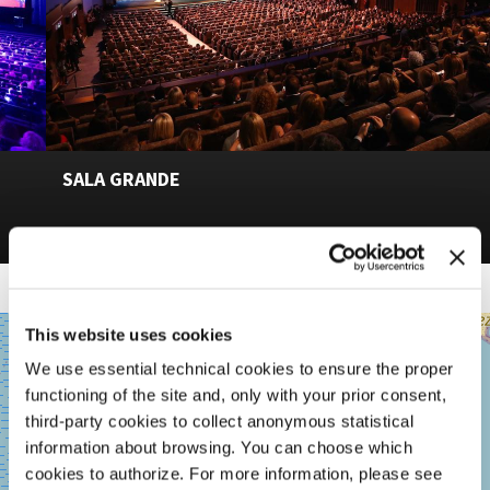
SALA GRANDE
SALA
This website uses cookies
+
GRANDE
We use essential technical cookies to ensure the proper
−
LUNGOMARE
functioning of the site and, only with your prior consent,
MARCONI
30126
third-party cookies to collect anonymous statistical
LIDO
information about browsing. You can choose which
DI
cookies to authorize. For more information, please see
VENEZIA