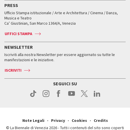
Edizioni passate
Biennale College Teatro
PRESS
Mostre Virtuali
FAQ
Edizioni passate
Accrediti
Workshop di critica teatrale
Ufficio Stampa istituzionale / Arte e Architettura / Cinema / Danza,
Fondi e Collezioni
Servizi al pubblico
Servizi al pubblico
Orari e sedi
Leone d’oro alla carriera
Musica e Teatro
Biennale College ASAC
Come raggiungerci
Orari e sedi
Come raggiungerci
Ca’ Giustinian, San Marco 1364/A, Venezia
Biglietti
Leone d’argento
Biennale Channel
Contatti
Biglietti
Contatti
Accrediti
Edizioni passate
UFFICI STAMPA
ASAC DATI
Press
Accrediti
Press
Servizi al pubblico
Storia
FAQ
NEWSLETTER
Come raggiungerci
Orari e sedi
Servizi al pubblico
Iscriviti alla nostra Newsletter per essere aggiornato su tutte le
Contatti
Biglietti
Orari e sedi
Come raggiungerci
manifestazioni e le iniziative.
Press
Servizi al pubblico
News
Contatti
ISCRIVITI
Come raggiungerci
Servizi al pubblico
Press
Contatti
Come raggiungerci
SEGUICI SU
Press
Contatti
Press
Note Legali
Privacy
Cookies
Credits
© La Biennale di Venezia 2026 - Tutti i contenuti del sito sono coperti