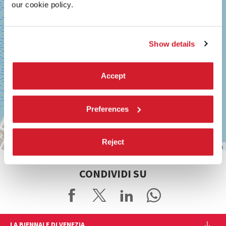
TEL.
our cookie policy.
0415218711
info@labiennale.org
Vedi
Show details
su
Google
Maps
Accept
Preferences
Reject
Leaflet
| ©
OpenStreetMap
contributors
CONDIVIDI SU
LA BIENNALE DI VENEZIA