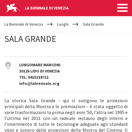
LA BIENNALE DI VENEZIA
YOUR
Salta al contenuto principale
ARE
La Biennale di Venezia
Luoghi
Sala Grande
HERE
SALA GRANDE
LUNGOMARE MARCONI
30126 LIDO DI VENEZIA
TEL. 0415218711
info@labiennale.org
La storica Sala Grande - qui si svolgono le proiezioni
principali della Mostra e le premiazioni – è stata oggetto di
varie trasformazioni la prima negli anni ’50, l’altra nel 1995 e
l’ultima nel 2011 con un radicale restauro degli interni e
l’inserimento di tutte le tecnologie adeguate agli standard
visivi e sonoro delle proiezioni della Mostra del Cinema. Il