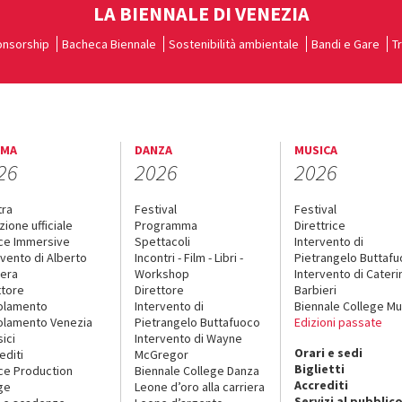
LA BIENNALE DI VENEZIA
nsorship
Bacheca Biennale
Sostenibilità ambientale
Bandi e Gare
T
EMA
DANZA
MUSICA
26
2026
2026
tra
Festival
Festival
zione ufficiale
Programma
Direttrice
ce Immersive
Spettacoli
Intervento di
rvento di Alberto
Incontri - Film - Libri -
Pietrangelo Buttaf
era
Workshop
Intervento di Cateri
ttore
Direttore
Barbieri
olamento
Intervento di
Biennale College Mu
lamento Venezia
Pietrangelo Buttafuoco
Edizioni passate
sici
Intervento di Wayne
Orari e sedi
editi
McGregor
Biglietti
ce Production
Biennale College Danza
Accrediti
ge
Leone d’oro alla carriera
Servizi al pubblic