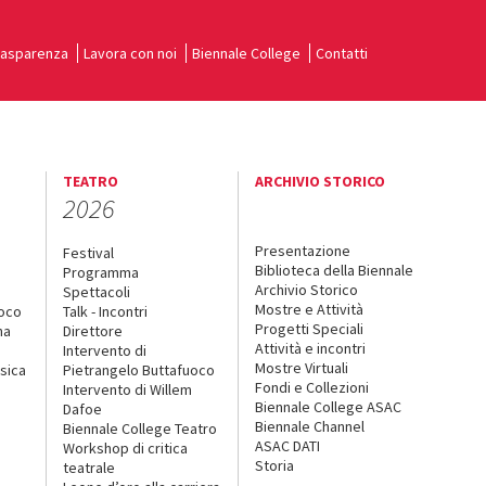
rasparenza
Lavora con noi
Biennale College
Contatti
TEATRO
ARCHIVIO STORICO
2026
Presentazione
Festival
Biblioteca della Biennale
Programma
Archivio Storico
Spettacoli
Mostre e Attività
uoco
Talk - Incontri
Progetti Speciali
na
Direttore
Attività e incontri
Intervento di
Mostre Virtuali
sica
Pietrangelo Buttafuoco
Fondi e Collezioni
Intervento di Willem
Biennale College ASAC
Dafoe
Biennale Channel
Biennale College Teatro
ASAC DATI
Workshop di critica
Storia
teatrale
o