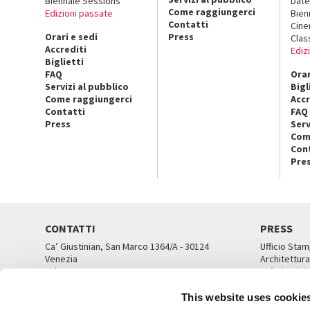
Biennale Sessions
Date
Come raggiungerci
Edizioni passate
Bien
Contatti
Cin
Orari e sedi
Press
Clas
Accrediti
Ediz
Biglietti
FAQ
Orar
Servizi al pubblico
Bigl
Come raggiungerci
Accr
Contatti
FAQ
Press
Serv
Com
Con
Pre
CONTATTI
PRESS
Ca’ Giustinian, San Marco 1364/A - 30124
Ufficio Stam
Venezia
Architettura
Tel. 041 5218711
Ca’ Giustini
email info@labiennale.org
UFFICI ST
This website uses cookie
TUTTI I CONTATTI