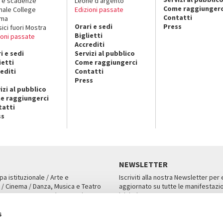
 e scadenze
Leone d’argento
Come raggiungerc
nale College
Edizioni passate
Contatti
ema
Orari e sedi
Press
sici fuori Mostra
Biglietti
ioni passate
Accrediti
i e sedi
Servizi al pubblico
ietti
Come raggiungerci
editi
Contatti
Press
izi al pubblico
e raggiungerci
tatti
ss
NEWSLETTER
pa istituzionale / Arte e
Iscriviti alla nostra Newsletter per
 / Cinema / Danza, Musica e Teatro
aggiornato su tutte le manifestazio
an, San Marco 1364/A, Venezia
iniziative.
AMPA
ISCRIVITI
s