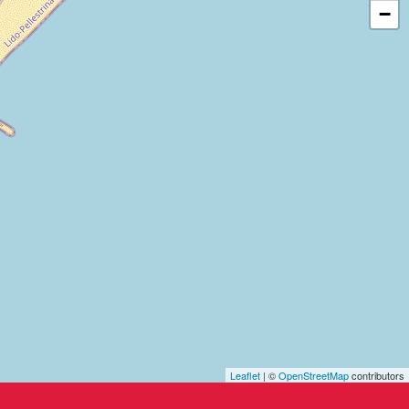
−
Leaflet
| ©
OpenStreetMap
contributors