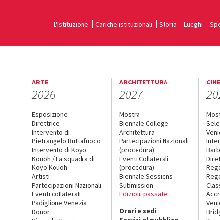
L'Istituzione
Cariche istituzionali
Storia
Luoghi
Spo
ARTE
ARCHITETTURA
CIN
2026
2027
20
Esposizione
Mostra
Mos
Direttrice
Biennale College
Sele
Intervento di
Architettura
Veni
Pietrangelo Buttafuoco
Partecipazioni Nazionali
Inte
Intervento di Koyo
(procedura)
Barb
Kouoh / La squadra di
Eventi Collaterali
Dire
Koyo Kouoh
(procedura)
Reg
Artisti
Biennale Sessions
Rego
Partecipazioni Nazionali
Submission
Clas
Eventi collaterali
Edizioni passate
Accr
Padiglione Venezia
Veni
Orari e sedi
Donor
Brid
Servizi al pubblico