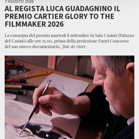
7 AGOSTO 2026
AL REGISTA LUCA GUADAGNINO IL
PREMIO CARTIER GLORY TO THE
FILMMAKER 2026
La consegna del premio martedì 8 settembre in Sala Casinò (Palazzo
del Casinò) alle ore 15.00, prima della proiezione Fuori Concorso
del suo nuovo documentario,
Joie de vivre
.