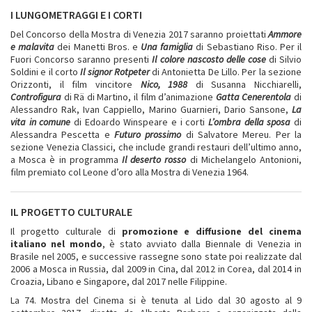
I LUNGOMETRAGGI E I CORTI
Del Concorso della Mostra di Venezia 2017 saranno proiettati
Ammore
e malavita
dei Manetti Bros. e
Una famiglia
di Sebastiano Riso. Per il
Fuori Concorso saranno presenti
Il colore nascosto delle cose
di Silvio
Soldini e il corto
Il signor Rotpeter
di Antonietta De Lillo. Per la sezione
Orizzonti, il film vincitore
Nico, 1988
di Susanna Nicchiarelli,
Controfigura
di Rä di Martino, il film d’animazione
Gatta Cenerentola
di
Alessandro Rak, Ivan Cappiello, Marino Guarnieri, Dario Sansone,
La
vita in comune
di Edoardo Winspeare e i corti
L’ombra della sposa
di
Alessandra Pescetta e
Futuro prossimo
di Salvatore Mereu. Per la
sezione Venezia Classici, che include grandi restauri dell’ultimo anno,
a Mosca è in programma
Il deserto rosso
di Michelangelo Antonioni,
film premiato col Leone d’oro alla Mostra di Venezia 1964.
IL PROGETTO CULTURALE
Il progetto culturale di
promozione e diffusione del cinema
italiano nel mondo
, è stato avviato dalla Biennale di Venezia in
Brasile nel 2005, e successive rassegne sono state poi realizzate dal
2006 a Mosca in Russia, dal 2009 in Cina, dal 2012 in Corea, dal 2014 in
Croazia, Libano e Singapore, dal 2017 nelle Filippine.
La 74. Mostra del Cinema si è tenuta al Lido dal 30 agosto al 9