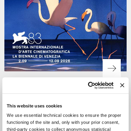
CINEMA
7 AGOSTO 2026
83. MOSTRA: CALENDARIO DELLE
PROIEZIONI PER IL PUBBLICO
This website uses cookies
Il servizio di vendita online dei biglietti dell’83. Mostra sarà attivo a
We use essential technical cookies to ensure the proper
partire dalle ore 15 di martedì 11 agosto.
functioning of the site and, only with your prior consent,
third-party cookies to collect anonymous statistical