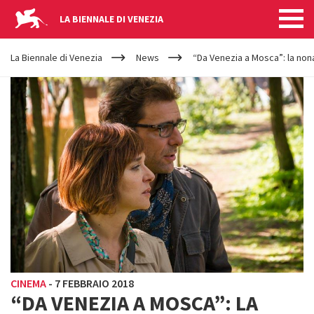
LA BIENNALE DI VENEZIA
YOUR
Salta al contenuto principale
ARE
La Biennale di Venezia
News
“Da Venezia a Mosca”: la non
HERE
CINEMA
-
7 FEBBRAIO 2018
“DA VENEZIA A MOSCA”: LA