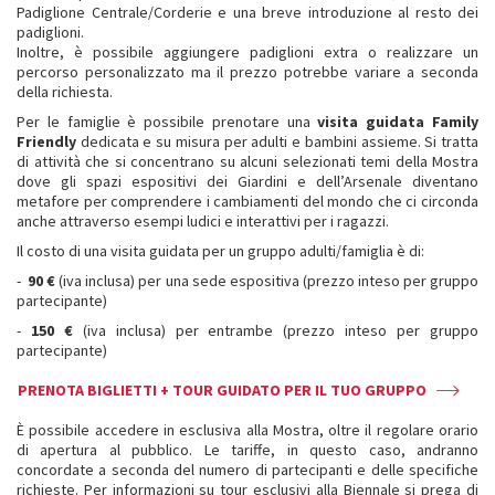
Padiglione Centrale/Corderie e una breve introduzione al resto dei
padiglioni.
Inoltre, è possibile aggiungere padiglioni extra o realizzare un
percorso personalizzato ma il prezzo potrebbe variare a seconda
della richiesta.
Per le famiglie è possibile prenotare una
visita guidata Family
Friendly
dedicata e su misura per adulti e bambini assieme. Si tratta
di attività che si concentrano su alcuni selezionati temi della Mostra
dove gli spazi espositivi dei Giardini e dell’Arsenale diventano
metafore per comprendere i cambiamenti del mondo che ci circonda
anche attraverso esempi ludici e interattivi per i ragazzi.
Il costo di una visita guidata per un gruppo adulti/famiglia è di:
-
90 €
(iva inclusa) per una sede espositiva (prezzo inteso per gruppo
partecipante)
-
150 €
(iva inclusa) per entrambe (prezzo inteso per gruppo
partecipante)
PRENOTA BIGLIETTI + TOUR GUIDATO PER IL TUO GRUPPO
È possibile accedere in esclusiva alla Mostra, oltre il regolare orario
di apertura al pubblico. Le tariffe, in questo caso, andranno
concordate a seconda del numero di partecipanti e delle specifiche
richieste. Per informazioni su tour esclusivi alla Biennale si prega di