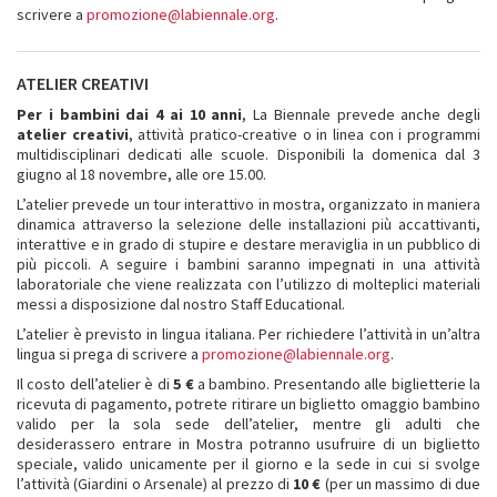
scrivere a
promozione@labiennale.org
.
ATELIER CREATIVI
Per i bambini dai 4 ai 10 anni
, La Biennale prevede anche degli
atelier creativi
, attività pratico-creative o in linea con i programmi
multidisciplinari dedicati alle scuole. Disponibili la domenica dal 3
giugno al 18 novembre, alle ore 15.00.
L’atelier prevede un tour interattivo in mostra, organizzato in maniera
dinamica attraverso la selezione delle installazioni più accattivanti,
interattive e in grado di stupire e destare meraviglia in un pubblico di
più piccoli. A seguire i bambini saranno impegnati in una attività
laboratoriale che viene realizzata con l’utilizzo di molteplici materiali
messi a disposizione dal nostro Staff Educational.
L’atelier è previsto in lingua italiana. Per richiedere l’attività in un’altra
lingua si prega di scrivere a
promozione@labiennale.org
.
Il costo dell’atelier è di
5 €
a bambino. Presentando alle biglietterie la
ricevuta di pagamento, potrete ritirare un biglietto omaggio bambino
valido per la sola sede dell’atelier, mentre gli adulti che
desiderassero entrare in Mostra potranno usufruire di un biglietto
speciale, valido unicamente per il giorno e la sede in cui si svolge
l’attività (Giardini o Arsenale) al prezzo di
10 €
(per un massimo di due