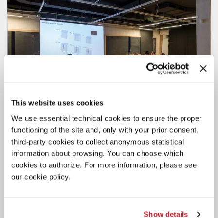
This website uses cookies
We use essential technical cookies to ensure the proper
functioning of the site and, only with your prior consent,
third-party cookies to collect anonymous statistical
information about browsing. You can choose which
ARCHITETTURA
cookies to authorize. For more information, please see
19 MAGGIO 2026
our cookie policy.
BIENNALE COLLEGE ARCHITETTURA
2026/2027: IL NUOVO BANDO
Laboratorio di ricerca e sperimentazione, per lo sviluppo e la
Show details