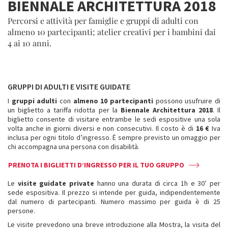
BIENNALE ARCHITETTURA 2018
Percorsi e attività per famiglie e gruppi di adulti con
almeno 10 partecipanti; atelier creativi per i bambini dai
4 ai 10 anni.
GRUPPI DI ADULTI E VISITE GUIDATE
I
gruppi adulti
con
almeno 10 partecipanti
possono usufruire di
un biglietto a tariffa ridotta per la
Biennale Architettura 2018
. Il
biglietto consente di visitare entrambe le sedi espositive una sola
volta anche in giorni diversi e non consecutivi. Il costo è di
16 €
Iva
inclusa per ogni titolo d’ingresso. È sempre previsto un omaggio per
chi accompagna una persona con disabilità.
PRENOTA I BIGLIETTI D’INGRESSO PER IL TUO GRUPPO
Le
visite guidate private
hanno una durata di circa 1h e 30’ per
sede espositiva. Il prezzo si intende per guida, indipendentemente
dal numero di partecipanti. Numero massimo per guida è di 25
persone.
Le visite prevedono una breve introduzione alla Mostra, la visita del