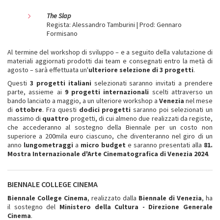
The Slap
Regista: Alessandro Tamburini | Prod: Gennaro
Formisano
Al termine del workshop di sviluppo – e a seguito della valutazione di
materiali aggiornati prodotti dai team e consegnati entro la metà di
agosto – sarà effettuata un'
ulteriore selezione di 3 progetti
.
Questi
3
progetti italiani
selezionati saranno invitati a prendere
parte, assieme ai
9 progetti
internazionali
scelti attraverso un
bando lanciato a maggio, a un ulteriore workshop a
Venezia
nel mese
di
ottobre
. Fra questi
dodici progetti
saranno poi selezionati un
massimo di
quattro
progetti, di cui almeno due realizzati da registe,
che accederanno al sostegno della Biennale per un costo non
superiore a 200mila euro ciascuno, che diventeranno nel giro di un
anno
lungometraggi
a
micro budget
e saranno presentati alla
81.
Mostra Internazionale d'Arte Cinematografica di Venezia 2024
.
BIENNALE COLLEGE CINEMA
Biennale College Cinema
, realizzato dalla
Biennale di Venezia
, ha
il sostegno del
Ministero della Cultura - Direzione Generale
Cinema
.