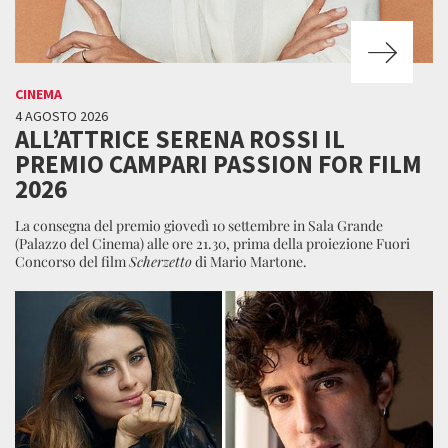
CINEMA
4 AGOSTO 2026
ALL’ATTRICE SERENA ROSSI IL
PREMIO CAMPARI PASSION FOR FILM
2026
La consegna del premio giovedì 10 settembre in Sala Grande
(Palazzo del Cinema) alle ore 21.30, prima della proiezione Fuori
Concorso del film
Scherzetto
di Mario Martone.