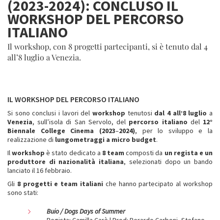
(2023-2024): CONCLUSO IL
WORKSHOP DEL PERCORSO
ITALIANO
Il workshop, con 8 progetti partecipanti, si è tenuto dal 4
all’8 luglio a Venezia.
IL WORKSHOP DEL PERCORSO ITALIANO
Si sono conclusi i lavori del
workshop
tenutosi
dal 4 all’8 luglio
a
Venezia
, sull’isola di San Servolo, del
percorso italiano
del
12°
Biennale College Cinema (2023
–
2024)
, per lo sviluppo e la
realizzazione di
lungometraggi
a micro budget
.
Il
workshop
è stato dedicato a
8 team
composti da
un regista e un
produttore di nazionalità italiana
, selezionati dopo un bando
lanciato il 16 febbraio.
Gli
8 progetti e team italiani
che hanno partecipato al workshop
sono stati:
Buio / Dogs Days of Summer
Regista: Camilla Carè | Prod: Berardo Carboni, Stefano