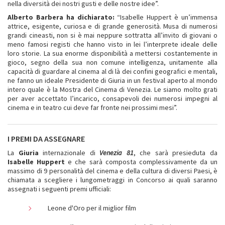
nella diversità dei nostri gusti e delle nostre idee”.
Alberto Barbera
ha dichiarato:
“Isabelle Huppert è un’immensa
attrice, esigente, curiosa e di grande generosità. Musa di numerosi
grandi cineasti, non si è mai neppure sottratta all’invito di giovani o
meno famosi registi che hanno visto in lei l’interprete ideale delle
loro storie. La sua enorme disponibilità a mettersi costantemente in
gioco, segno della sua non comune intelligenza, unitamente alla
capacità di guardare al cinema al di là dei confini geografici e mentali,
ne fanno un ideale Presidente di Giuria in un festival aperto al mondo
intero quale è la Mostra del Cinema di Venezia. Le siamo molto grati
per aver accettato l’incarico, consapevoli dei numerosi impegni al
cinema e in teatro cui deve far fronte nei prossimi mesi”.
I PREMI DA ASSEGNARE
La
Giuria
internazionale di
Venezia 81
, che sarà presieduta da
Isabelle Huppert
e che sarà composta complessivamente da un
massimo di 9 personalità del cinema e della cultura di diversi Paesi, è
chiamata a scegliere i lungometraggi in Concorso ai quali saranno
assegnati i seguenti premi ufficiali:
Leone d'Oro per il miglior film