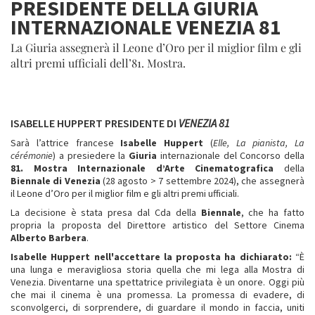
PRESIDENTE DELLA GIURIA
INTERNAZIONALE VENEZIA 81
La Giuria assegnerà il Leone d’Oro per il miglior film e gli
altri premi ufficiali dell’81. Mostra.
ISABELLE HUPPERT PRESIDENTE DI
VENEZIA 81
Sarà l’attrice francese
Isabelle Huppert
(
Elle, La pianista, La
cérémonie
) a presiedere la
Giuria
internazionale del Concorso della
81. Mostra Internazionale d’Arte Cinematografica
della
Biennale di
Venezia
(28 agosto > 7 settembre 2024), che assegnerà
il Leone d’Oro per il miglior film e gli altri premi ufficiali.
La decisione è stata presa dal Cda della
Biennale
, che ha fatto
propria la proposta del Direttore artistico del Settore Cinema
Alberto Barbera
.
Isabelle Huppert
nell'accettare la proposta ha dichiarato:
“È
una lunga e meravigliosa storia quella che mi lega alla Mostra di
Venezia. Diventarne una spettatrice privilegiata è un onore. Oggi più
che mai il cinema è una promessa. La promessa di evadere, di
sconvolgerci, di sorprendere, di guardare il mondo in faccia, uniti