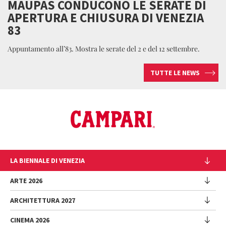
MAUPAS CONDUCONO LE SERATE DI
APERTURA E CHIUSURA DI VENEZIA
83
Appuntamento all’83. Mostra le serate del 2 e del 12 settembre.
TUTTE LE NEWS
LA BIENNALE DI VENEZIA
L'Istituzione
ARTE 2026
Cariche istituzionali
ARCHITETTURA 2027
Esposizione
Storia
Direttrice
Luoghi
CINEMA 2026
Mostra