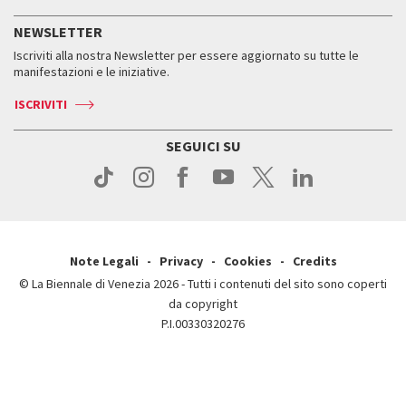
Servizi al pubblico
Storia
FAQ
NEWSLETTER
Come raggiungerci
Orari e sedi
Servizi al pubblico
Iscriviti alla nostra Newsletter per essere aggiornato su tutte le
Contatti
Biglietti
Orari e sedi
Come raggiungerci
manifestazioni e le iniziative.
Press
Servizi al pubblico
News
Contatti
ISCRIVITI
Come raggiungerci
Servizi al pubblico
Press
Contatti
Come raggiungerci
SEGUICI SU
Press
Contatti
Press
Note Legali
Privacy
Cookies
Credits
© La Biennale di Venezia 2026 - Tutti i contenuti del sito sono coperti
da copyright
P.I.00330320276