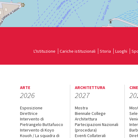
L'Istituzione
Cariche istituzionali
Storia
Luoghi
Spo
ARTE
ARCHITETTURA
CIN
2026
2027
20
Esposizione
Mostra
Mos
Direttrice
Biennale College
Sele
Intervento di
Architettura
Veni
Pietrangelo Buttafuoco
Partecipazioni Nazionali
Inte
Intervento di Koyo
(procedura)
Barb
Kouoh / La squadra di
Eventi Collaterali
Dire