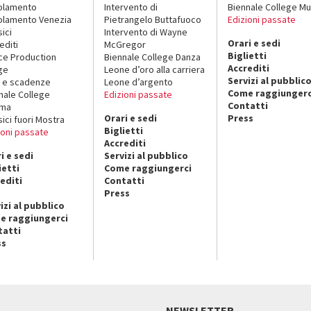
olamento
Intervento di
Biennale College Mu
lamento Venezia
Pietrangelo Buttafuoco
Edizioni passate
sici
Intervento di Wayne
Orari e sedi
editi
McGregor
Biglietti
ce Production
Biennale College Danza
Accrediti
ge
Leone d’oro alla carriera
Servizi al pubblic
 e scadenze
Leone d’argento
Come raggiungerc
nale College
Edizioni passate
Contatti
ema
Orari e sedi
Press
sici fuori Mostra
Biglietti
ioni passate
Accrediti
i e sedi
Servizi al pubblico
ietti
Come raggiungerci
editi
Contatti
Press
izi al pubblico
e raggiungerci
tatti
ss
NEWSLETTER