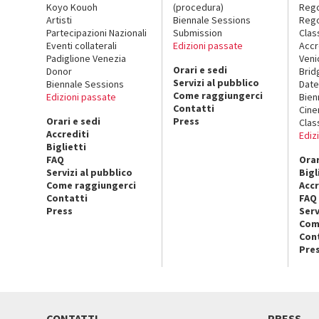
Koyo Kouoh
(procedura)
Reg
Artisti
Biennale Sessions
Rego
Partecipazioni Nazionali
Submission
Clas
Eventi collaterali
Edizioni passate
Accr
Padiglione Venezia
Veni
Orari e sedi
Donor
Brid
Servizi al pubblico
Biennale Sessions
Date
Come raggiungerci
Edizioni passate
Bien
Contatti
Cin
Orari e sedi
Press
Clas
Accrediti
Ediz
Biglietti
FAQ
Orar
Servizi al pubblico
Bigl
Come raggiungerci
Accr
Contatti
FAQ
Press
Serv
Com
Con
Pre
CONTATTI
PRESS