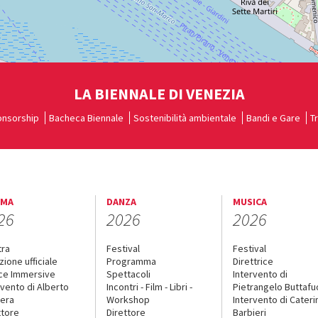
LA BIENNALE DI VENEZIA
nsorship
Bacheca Biennale
Sostenibilità ambientale
Bandi e Gare
T
EMA
DANZA
MUSICA
26
2026
2026
tra
Festival
Festival
zione ufficiale
Programma
Direttrice
ce Immersive
Spettacoli
Intervento di
rvento di Alberto
Incontri - Film - Libri -
Pietrangelo Buttaf
era
Workshop
Intervento di Cateri
ttore
Direttore
Barbieri