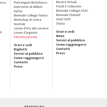
Mostre Virtuali
sica
Pietrangelo Buttafuoco
Fondi e Collezioni
Intervento di Willem
Biennale College ASAC
Dafoe
Biennale Channel
Biennale College Teatro
ASAC DATI
Workshop di critica
Storia
teatrale
o
Leone d’oro alla carriera
Orari e sedi
i
Leone d’argento
News
Edizioni passate
Servizi al pubblico
Come raggiungerci
Orari e sedi
Contatti
Biglietti
Press
Servizi al pubblico
Come raggiungerci
Contatti
Press
SEGUICI SU