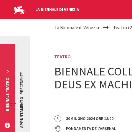
LA BIENNALE DI VENEZIA
YOUR
Salta al contenuto principale
La Biennale di Venezia
Teatro (2
ARE
HERE
TEATRO
BIENNALE COLL
PRECEDENTE
DEUS EX MACH
BIENNALE TEATRO
APPUNTAMENTO
30 GIUGNO 2024
ORE
18:00
FONDAMENTA DE L'ARSENAL