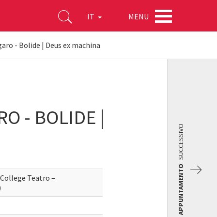
MENU
IT
garo - Bolide | Deus ex machina
O - BOLIDE |
SUCCESSIVO
APPUNTAMENTO
 College Teatro –
)