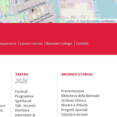
Leaflet
| ©
OpenStreetMap
contributors
rasparenza
Lavora con noi
Biennale College
Contatti
TEATRO
ARCHIVIO STORICO
2026
Presentazione
Festival
Biblioteca della Biennale
Programma
Archivio Storico
Spettacoli
Mostre e Attività
uoco
Talk - Incontri
Progetti Speciali
na
Direttore
Attività e incontri
Intervento di