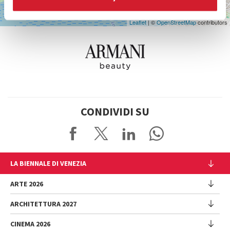
Leaflet
| ©
OpenStreetMap
contributors
CONDIVIDI SU
LA BIENNALE DI VENEZIA
L'Istituzione
ARTE 2026
Cariche istituzionali
ARCHITETTURA 2027
Esposizione
Storia
Direttrice
Luoghi
CINEMA 2026
Mostra