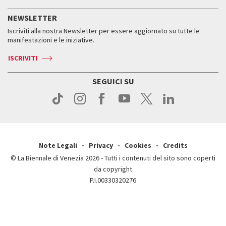
Servizi al pubblico
Storia
FAQ
NEWSLETTER
Come raggiungerci
Orari e sedi
Servizi al pubblico
Iscriviti alla nostra Newsletter per essere aggiornato su tutte le
Contatti
Biglietti
Orari e sedi
Come raggiungerci
manifestazioni e le iniziative.
Press
Servizi al pubblico
News
Contatti
ISCRIVITI
Come raggiungerci
Servizi al pubblico
Press
Contatti
Come raggiungerci
SEGUICI SU
Press
Contatti
Press
Note Legali
Privacy
Cookies
Credits
© La Biennale di Venezia 2026 - Tutti i contenuti del sito sono coperti
da copyright
P.I.00330320276