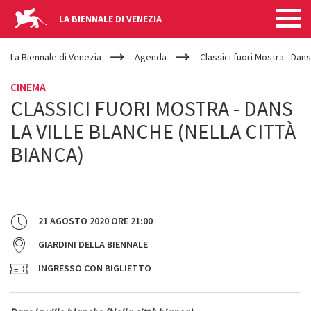
LA BIENNALE DI VENEZIA
YOUR
Salta al contenuto principale
ARE
La Biennale di Venezia
Agenda
Classici fuori Mostra - Dans 
HERE
CINEMA
CLASSICI FUORI MOSTRA - DANS
LA VILLE BLANCHE (NELLA CITTÀ
BIANCA)
21 AGOSTO 2020
ORE
21:00
GIARDINI DELLA BIENNALE
INGRESSO CON BIGLIETTO