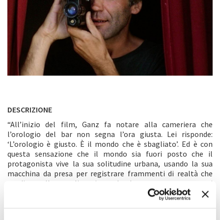
DESCRIZIONE
“All’inizio del film, Ganz fa notare alla cameriera che
l’orologio del bar non segna l’ora giusta. Lei risponde:
‘L’orologio è giusto. È il mondo che è sbagliato’. Ed è con
questa sensazione che il mondo sia fuori posto che il
protagonista vive la sua solitudine urbana, usando la sua
macchina da presa per registrare frammenti di realtà che
spedisce alla moglie, gironzolando a caso come se si
aspettasse di essere catturato dalla realtà, di essere
assorbito in essa”. (F. Bas) “Blues sul mare e su Lisbona, un
film sul tempo e sullo spazio (dunque, sul cinema) in cadenze