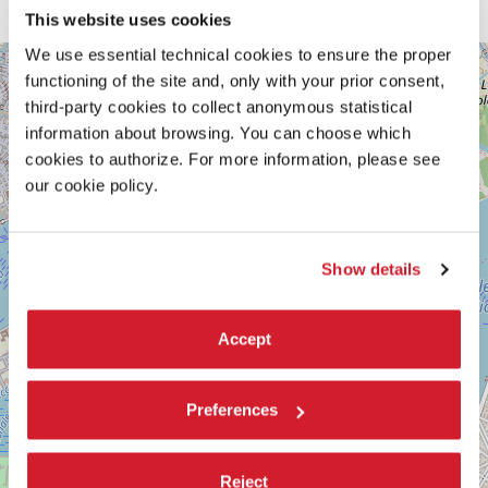
di sogno a occhi aperti”. (M. Morandini)
This website uses cookies
We use essential technical cookies to ensure the proper
GIARDINI
+
DELLA
functioning of the site and, only with your prior consent,
BIENNALE
−
third-party cookies to collect anonymous statistical
SESTIERE
information about browsing. You can choose which
CASTELLO
cookies to authorize. For more information, please see
30122
our cookie policy.
VENEZIA
TEL.
0415218711
info@labiennale.org
Show details
SCOPRI LA SEDE
Vedi
Accept
su
Google
Maps
Preferences
Reject