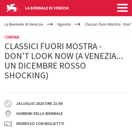
LA BIENNALE DI VENEZIA
YOUR
Salta al contenuto principale
ARE
La Biennale di Venezia
Agenda
Classici fuori Mostra - Do
HERE
CINEMA
CLASSICI FUORI MOSTRA -
DON’T LOOK NOW (A VENEZIA...
UN DICEMBRE ROSSO
SHOCKING)
24 LUGLIO 2020
ORE
21:00
GIARDINI DELLA BIENNALE
INGRESSO CON BIGLIETTO