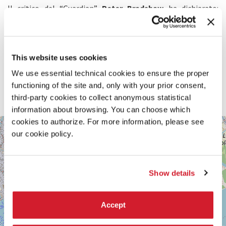
Il critico del “Guardian”
Peter Bradshaw
ha dichiarato:
“Un’occasione unica per rivedere il film più compiuto di
Nicolas Roeg: una brillante, per molti versi unica, fusione di
erotismo e turbamento, con un senso per le immagini e le
atmosfere che risuonerà a lungo nella vostra mente.
This website uses cookies
Costellato in maniera affascinante di riferimenti alla cultura
alta degli anni ’70, il film appare tuttavia più fresco che mai.
We use essential technical cookies to ensure the proper
È una storia di fantasmi, una meditazione sul tempo, la
functioning of the site and, only with your prior consent,
memoria e l’intensità dell’amore coniugale. Ed è un
third-party cookies to collect anonymous statistical
capolavoro”.
information about browsing. You can choose which
cookies to authorize. For more information, please see
GIARDINI
+
DELLA
our cookie policy.
BIENNALE
−
SESTIERE
CASTELLO
Show details
30122
VENEZIA
TEL.
0415218711
Accept
info@labiennale.org