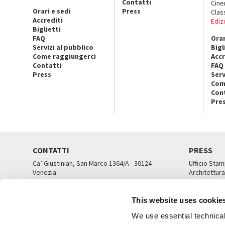
Contatti
Cin
Orari e sedi
Press
Clas
Accrediti
Ediz
Biglietti
FAQ
Orar
Servizi al pubblico
Bigl
Come raggiungerci
Accr
Contatti
FAQ
Press
Serv
Com
Con
Pre
CONTATTI
PRESS
Ca’ Giustinian, San Marco 1364/A - 30124
Ufficio Stam
Venezia
Architettura
Tel. 041 5218711
Ca’ Giustini
email info@labiennale.org
UFFICI ST
This website uses cookie
TUTTI I CONTATTI
We use essential technical 