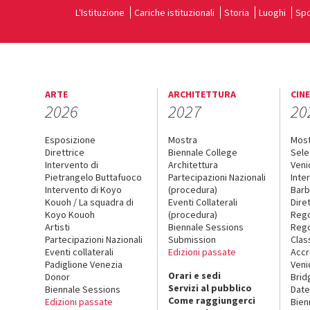
L'Istituzione
Cariche istituzionali
Storia
Luoghi
Spo
ARTE
ARCHITETTURA
CIN
2026
2027
20
Esposizione
Mostra
Mos
Direttrice
Biennale College
Sele
Intervento di
Architettura
Veni
Pietrangelo Buttafuoco
Partecipazioni Nazionali
Inte
Intervento di Koyo
(procedura)
Barb
Kouoh / La squadra di
Eventi Collaterali
Dire
Koyo Kouoh
(procedura)
Reg
Artisti
Biennale Sessions
Rego
Partecipazioni Nazionali
Submission
Clas
Eventi collaterali
Edizioni passate
Accr
Padiglione Venezia
Veni
Orari e sedi
Donor
Brid
Servizi al pubblico
Biennale Sessions
Date
Come raggiungerci
Edizioni passate
Bien