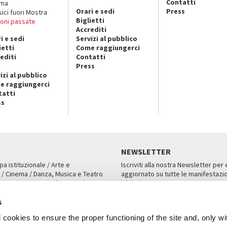
Contatti
ema
Orari e sedi
Press
sici fuori Mostra
Biglietti
ioni passate
Accrediti
i e sedi
Servizi al pubblico
ietti
Come raggiungerci
editi
Contatti
Press
izi al pubblico
e raggiungerci
tatti
ss
NEWSLETTER
pa istituzionale / Arte e
Iscriviti alla nostra Newsletter per
 / Cinema / Danza, Musica e Teatro
aggiornato su tutte le manifestazio
an, San Marco 1364/A, Venezia
iniziative.
AMPA
ISCRIVITI
s
cookies to ensure the proper functioning of the site and, only wi