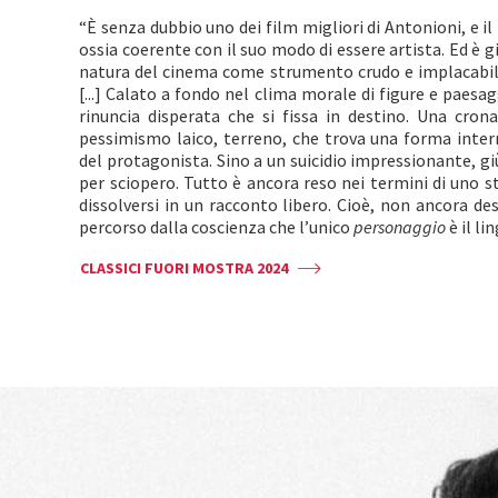
“È senza dubbio uno dei film migliori di Antonioni, e i
ossia coerente con il suo modo di essere artista. Ed è g
natura del cinema come strumento crudo e implacabile d
[...] Calato a fondo nel clima morale di figure e paesaggi
rinuncia disperata che si fissa in destino. Una cron
pessimismo laico, terreno, che trova una forma inter
del protagonista. Sino a un suicidio impressionante, giu
per sciopero. Tutto è ancora reso nei termini di uno s
dissolversi in un racconto libero. Cioè, non ancora d
percorso dalla coscienza che l’unico
personaggio
è il l
CLASSICI FUORI MOSTRA 2024