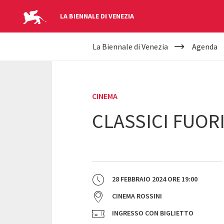
LA BIENNALE DI VENEZIA
YOUR
Salta al contenuto principale
La Biennale di Venezia
Agenda
ARE
HERE
CINEMA
CLASSICI FUORI
28 FEBBRAIO 2024
ORE
19:00
CINEMA ROSSINI
INGRESSO CON BIGLIETTO