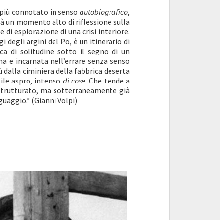
l più connotato in senso
autobiografico
,
ià un momento alto di riflessione sulla
i esplorazione di una crisi interiore.
 degli argini del Po, è un itinerario di
aca di solitudine sotto il segno di un
na e incarnata nell’errare senza senso
̀ dalla ciminiera della fabbrica deserta
tile aspro, intenso
di cose
. Che tende a
estrutturato, ma sotterraneamente già
inguaggio.” (Gianni Volpi)