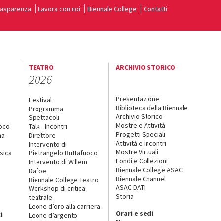
rasparenza
Lavora con noi
Biennale College
Contatti
TEATRO
ARCHIVIO STORICO
2026
Presentazione
Festival
Biblioteca della Biennale
Programma
Archivio Storico
Spettacoli
Mostre e Attività
uoco
Talk - Incontri
Progetti Speciali
na
Direttore
Attività e incontri
Intervento di
Mostre Virtuali
sica
Pietrangelo Buttafuoco
Fondi e Collezioni
Intervento di Willem
Biennale College ASAC
Dafoe
Biennale Channel
Biennale College Teatro
ASAC DATI
Workshop di critica
Storia
teatrale
o
Leone d’oro alla carriera
Orari e sedi
i
Leone d’argento