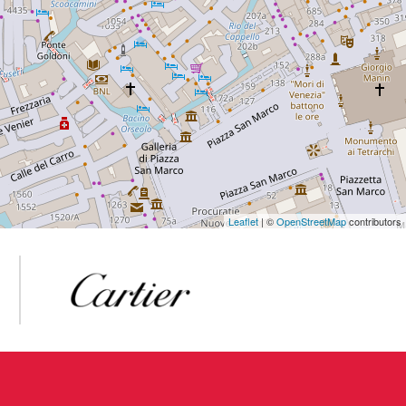
Leaflet
| ©
OpenStreetMap
contributors