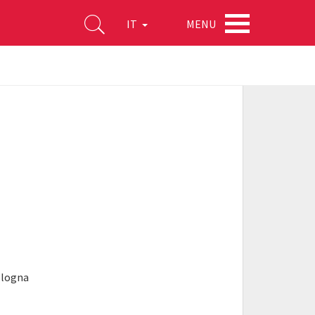
MENU
IT
ologna