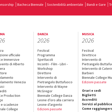
nsorship
Bacheca Biennale
Sostenibilità ambientale
Bandi e Gare
T
EMA
DANZA
MUSICA
26
2026
2026
tra
Festival
Festival
zione ufficiale
Programma
Direttrice
ce Immersive
Spettacoli
Intervento di
rvento di Alberto
Incontri - Film - Libri -
Pietrangelo Buttaf
era
Workshop
Intervento di Cateri
ttore
Direttore
Barbieri
olamento
Intervento di
Biennale College Mu
lamento Venezia
Pietrangelo Buttafuoco
Edizioni passate
sici
Intervento di Wayne
Orari e sedi
editi
McGregor
Biglietti
ce Production
Biennale College Danza
Accrediti
ge
Leone d’oro alla carriera
Servizi al pubblic
 e scadenze
Leone d’argento
Come raggiungerc
nale College
Edizioni passate