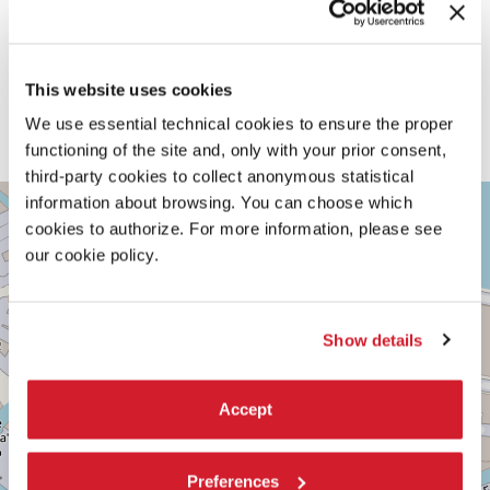
vengono presentati i personaggi degli schiavi e, come
dichiarò il regista, “è qui che si rivela la specifica personalità
di alcuni schiavi che interpretano momentaneamente il
ruolo di apostoli. L’intento è quello di mettere in discussione
This website uses cookies
l’immagine assai controversa che la cultura dell’oppressore
ha costruito dello schiavo, rivelandone cosi tutti gli aspetti
We use essential technical cookies to ensure the proper
contraddittori”. (Luciano Castillo)
functioning of the site and, only with your prior consent,
third-party cookies to collect anonymous statistical
TEATRO
information about browsing. You can choose which
+
PICCOLO
cookies to authorize. For more information, please see
ARSENALE
−
our cookie policy.
SESTIERE
CASTELLO
CAMPO
DELLA
Show details
TANA,
2169/F
30122
VENEZIA
Accept
TEL.
0415218711
info@labiennale.org
Preferences