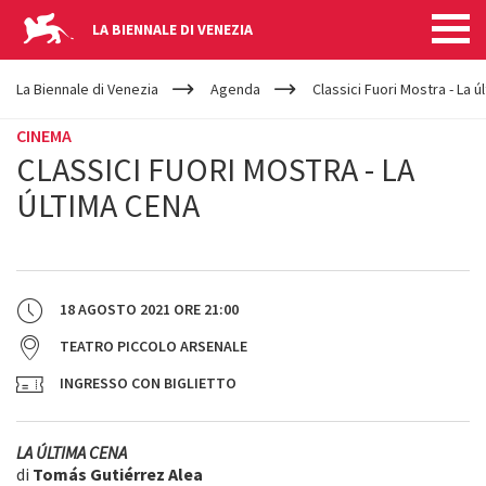
LA BIENNALE DI VENEZIA
YOUR
Salta al contenuto principale
ARE
La Biennale di Venezia
Agenda
Classici Fuori Mostra - La ú
HERE
CINEMA
CLASSICI FUORI MOSTRA - LA
ÚLTIMA CENA
18 AGOSTO 2021
ORE
21:00
TEATRO PICCOLO ARSENALE
INGRESSO CON BIGLIETTO
LA ÚLTIMA CENA
di
Tomás Gutiérrez Alea