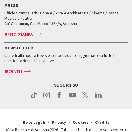
Edizioni passate
Biennale College Teatro
PRESS
Mostre Virtuali
FAQ
Edizioni passate
Accrediti
Workshop di critica teatrale
Ufficio Stampa istituzionale / Arte e Architettura / Cinema / Danza,
Fondi e Collezioni
Servizi al pubblico
Servizi al pubblico
Orari e sedi
Leone d’oro alla carriera
Musica e Teatro
Biennale College ASAC
Come raggiungerci
Orari e sedi
Come raggiungerci
Ca’ Giustinian, San Marco 1364/A, Venezia
Biglietti
Leone d’argento
Biennale Channel
Contatti
Biglietti
Contatti
Accrediti
Edizioni passate
UFFICI STAMPA
ASAC DATI
Press
Accrediti
Press
Servizi al pubblico
Storia
FAQ
NEWSLETTER
Come raggiungerci
Orari e sedi
Servizi al pubblico
Iscriviti alla nostra Newsletter per essere aggiornato su tutte le
Contatti
Biglietti
Orari e sedi
Come raggiungerci
manifestazioni e le iniziative.
Press
Servizi al pubblico
News
Contatti
ISCRIVITI
Come raggiungerci
Servizi al pubblico
Press
Contatti
Come raggiungerci
SEGUICI SU
Press
Contatti
Press
Note Legali
Privacy
Cookies
Credits
© La Biennale di Venezia 2026 - Tutti i contenuti del sito sono coperti