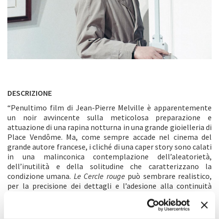
DESCRIZIONE
“Penultimo film di Jean-Pierre Melville è apparentemente
un noir avvincente sulla meticolosa preparazione e
attuazione di una rapina notturna in una grande gioielleria di
Place Vendôme. Ma, come sempre accade nel cinema del
grande autore francese, i cliché di una caper story sono calati
in una malinconica contemplazione dell’aleatorietà,
dell’inutilità e della solitudine che caratterizzano la
condizione umana.
Le
Cercle rouge
può sembrare realistico,
per la precisione dei dettagli e l’adesione alla continuità
reale delle azioni (come la rapina, che dura venticinque
minuti) ma in effetti Melville dissemina e moltiplica una serie
di sottili, deliberate e stranianti inverosimiglianze che