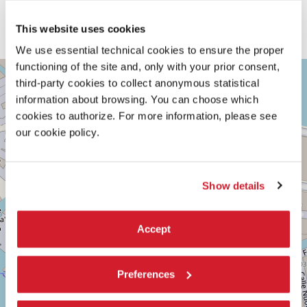
conferiscono al film un’atmosfera quasi trasognata, anche
grazie alla magnifica fotografia di Henri Decaë e ai suoi
This website uses cookies
cromatismi blu metallici” (Roberto Chiesi)
We use essential technical cookies to ensure the proper
functioning of the site and, only with your prior consent,
TEATRO
+
PICCOLO
third-party cookies to collect anonymous statistical
ARSENALE
−
information about browsing. You can choose which
SESTIERE
cookies to authorize. For more information, please see
CASTELLO
our cookie policy.
CAMPO
DELLA
TANA,
2169/F
Show details
30122
VENEZIA
TEL.
0415218711
Accept
info@labiennale.org
SCOPRI LA SEDE
Preferences
Vedi
su