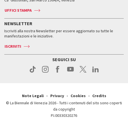
Biglietti
Leone d’argento
Biennale Channel
Contatti
Biglietti
Contatti
Accrediti
Edizioni passate
UFFICI STAMPA
ASAC DATI
Press
Accrediti
Press
Servizi al pubblico
Storia
FAQ
NEWSLETTER
Come raggiungerci
Orari e sedi
Servizi al pubblico
Iscriviti alla nostra Newsletter per essere aggiornato su tutte le
Contatti
Biglietti
Orari e sedi
Come raggiungerci
manifestazioni e le iniziative.
Press
Servizi al pubblico
News
Contatti
ISCRIVITI
Come raggiungerci
Servizi al pubblico
Press
Contatti
Come raggiungerci
SEGUICI SU
Press
Contatti
Press
Note Legali
Privacy
Cookies
Credits
© La Biennale di Venezia 2026 - Tutti i contenuti del sito sono coperti
da copyright
P.I.00330320276