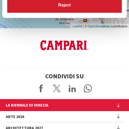
Google
Reject
Maps
Leaflet
| ©
OpenStreetMap
contributors
CONDIVIDI SU
LA BIENNALE DI VENEZIA
L'Istituzione
ARTE 2026
Cariche istituzionali
ARCHITETTURA 2027
Esposizione