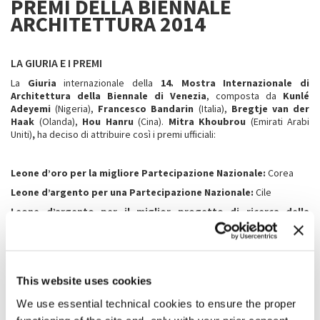
PREMI DELLA BIENNALE
ARCHITETTURA 2014
LA GIURIA E I PREMI
La
Giuria
internazionale della
14. Mostra Internazionale di
Architettura
della Biennale di Venezia
, composta da
Kunlé
Adeyemi
(Nigeria),
Francesco Bandarin
(Italia),
Bregtje van der
Haak
(Olanda),
Hou Hanru
(Cina).
Mitra Khoubrou
(Emirati Arabi
Uniti)
,
ha deciso di attribuire così i premi ufficiali:
Leone d’oro per la migliore Partecipazione Nazionale:
Corea
Leone d’argento per una Partecipazione Nazionale:
Cile
Leone d’argento per il miglior progetto di ricerca della
sezione
Monditalia
:
Sales Oddity. Milano 2 and the Politics of Direct-
to-home TV Urbanism di Andrés Jaque/Office for Political Innovation
Menzioni speciali
alle Partecipazioni Nazionali: Canada, Francia,
Russia
This website uses cookies
Menzioni speciali
ai progetti di ricerca della sezione
Monditalia
:
We use essential technical cookies to ensure the proper
- Radical Pedagogies: ACTION-REACTION-INTERACTION di Beatriz