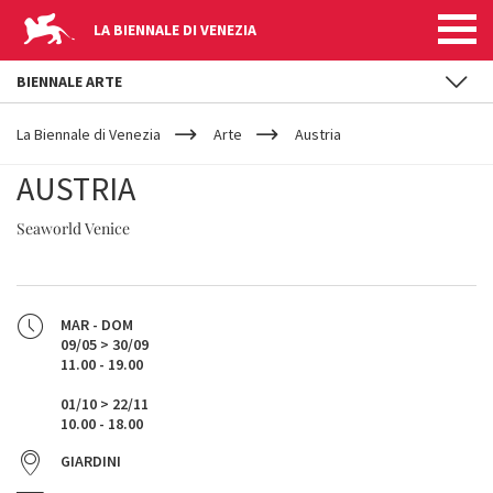
LA BIENNALE DI VENEZIA
BIENNALE ARTE
YOUR
Salta al contenuto principale
ARE
La Biennale di Venezia
Arte
Austria
HERE
AUSTRIA
Seaworld Venice
MAR - DOM
09/05 > 30/09
11.00 - 19.00
01/10 > 22/11
10.00 - 18.00
GIARDINI