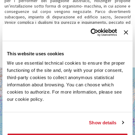
per i performer del padiglione austriaco, Holzinger propone
un’installazione sotto forma di organismo- macchina, in cui azione e
conseguenze sul corpo vengono negoziate. Parco divertimenti
subacqueo, impianto di depurazione ed edificio sacro,
Seaworld
Venice
complica i dualismi tra purezza e inquinamento, peccato ed
espiazione, rendendo visibili i rifiuti sottratti allo sguardo.
In un (eco)sistema fuori controllo, i rituali sono ritenuti necessari per
ristabilire l’ordine, e così lo sporco deve essere evocato. Allagamenti
causati dall’azione umana, vite vissute nei rifiuti altrui, segugi robotici
che guidano verso il futuro. “I live in your piss. Whose wet dream is
This website uses cookies
this?”
We use essential technical cookies to ensure the proper
functioning of the site and, only with your prior consent,
GIARDINI
+
third-party cookies to collect anonymous statistical
Vedi
−
information about browsing. You can choose which
su
Google
cookies to authorize. For more information, please see
Maps
our cookie policy.
Show details