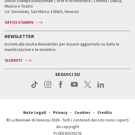
Ufficio Stampa istituzionale / Arte e Architettura / Cinema / Danza,
Fondi e Collezioni
Servizi al pubblico
Servizi al pubblico
Orari e sedi
Leone d’oro alla carriera
Musica e Teatro
Biennale College ASAC
Come raggiungerci
Orari e sedi
Come raggiungerci
Ca’ Giustinian, San Marco 1364/A, Venezia
Biglietti
Leone d’argento
Biennale Channel
Contatti
Biglietti
Contatti
Accrediti
Edizioni passate
UFFICI STAMPA
ASAC DATI
Press
Accrediti
Press
Servizi al pubblico
Storia
FAQ
NEWSLETTER
Come raggiungerci
Orari e sedi
Servizi al pubblico
Iscriviti alla nostra Newsletter per essere aggiornato su tutte le
Contatti
Biglietti
Orari e sedi
Come raggiungerci
manifestazioni e le iniziative.
Press
Servizi al pubblico
News
Contatti
ISCRIVITI
Come raggiungerci
Servizi al pubblico
Press
Contatti
Come raggiungerci
SEGUICI SU
Press
Contatti
Press
Note Legali
Privacy
Cookies
Credits
© La Biennale di Venezia 2026 - Tutti i contenuti del sito sono coperti
da copyright
P.I.00330320276