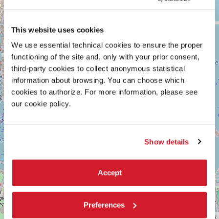
ARSENALE
+
Vedi
−
su
This website uses cookies
Google
Maps
We use essential technical cookies to ensure the proper
functioning of the site and, only with your prior consent,
third-party cookies to collect anonymous statistical
information about browsing. You can choose which
cookies to authorize. For more information, please see
our cookie policy.
Show details
Accept
Preferences
Leaflet
| ©
OpenStreetMap
contributors