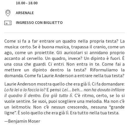
10.00 - 18.00
ARSENALE
INGRESSO CON BIGLIETTO
Come si fa a far entrare un quadro nella propria testa? La
musica: certo. Se è buona musica, trapassa il cranio, come un
ago, come un proiettile. Gli auricolari si annidano proprio
accanto al cervello. Un quadro, invece? Un dipinto è fuori. È
una cosa che guardi. Ci entri. Non entra in te. Come fai a
mettere un dipinto dentro la testa? Riformuliamo la
domanda. Come fa Laurie Anderson a entrare nella tua testa?
Laurie Anderson mostra quello che era già lì. Ci fa domandare:
Lo fa lei o lo faccio io?
E pensi:
Lei... beh... non ha dovuto infilare
il quadro lì dentro. Era già tutto lì
. C’è ritmo, certo, se lo si
vuole sentire. Se vuoi, puoi scegliere una melodia. Ma non c’è
un leitmotiv. Non c’è nessun crescendo, nessuna “grande
ligne”. È solo quello che era già lì. Era tutto nella tua testa.
—Benjamin Moser