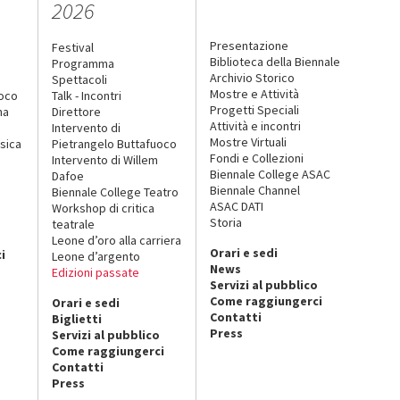
2026
Presentazione
Festival
Biblioteca della Biennale
Programma
Archivio Storico
Spettacoli
Mostre e Attività
uoco
Talk - Incontri
Progetti Speciali
na
Direttore
Attività e incontri
Intervento di
Mostre Virtuali
sica
Pietrangelo Buttafuoco
Fondi e Collezioni
Intervento di Willem
Biennale College ASAC
Dafoe
Biennale Channel
Biennale College Teatro
ASAC DATI
Workshop di critica
Storia
teatrale
o
Leone d’oro alla carriera
Orari e sedi
i
Leone d’argento
News
Edizioni passate
Servizi al pubblico
Come raggiungerci
Orari e sedi
Contatti
Biglietti
Press
Servizi al pubblico
Come raggiungerci
Contatti
Press