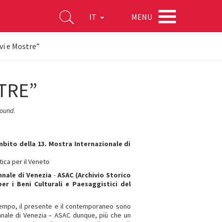
MENU
IT
vi e Mostre”
TRE”
ound
.
bito della 13. Mostra Internazionale di
tica per il Veneto
nnale di Venezia
-
ASAC (Archivio Storico
er i Beni Culturali e Paesaggistici del
tempo, il presente e il contemporaneo sono
nnale di Venezia – ASAC dunque, più che un