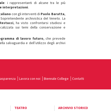
ale
: i rappresentanti di alcune tra le più
 e interpretazioni
.
taliano
con gli interventi di
Paolo Baratta
,
 Soprintendente archivistica del Veneto. La
Restucci
, ha visto confrontarsi studiosi e
focalizzata sui temi della conservazione e
ogramma di lavoro futuro
, che prevede
lla salvaguardia e dell’utilizzo degli archivi
rasparenza
Lavora con noi
Biennale College
Contatti
TEATRO
ARCHIVIO STORICO