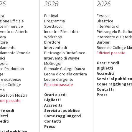
26
2026
2026
tra
Festival
Festival
zione ufficiale
Programma
Direttrice
ce Immersive
Spettacoli
Intervento di
rvento di Alberto
Incontri - Film - Libri -
Pietrangelo Buttaf
era
Workshop
Intervento di Cateri
ttore
Direttore
Barbieri
olamento
Intervento di
Biennale College Mu
lamento Venezia
Pietrangelo Buttafuoco
Edizioni passate
sici
Intervento di Wayne
Orari e sedi
editi
McGregor
Biglietti
ce Production
Biennale College Danza
Accrediti
ge
Leone d’oro alla carriera
Servizi al pubblic
 e scadenze
Leone d’argento
Come raggiungerc
nale College
Edizioni passate
Contatti
ema
Orari e sedi
Press
sici fuori Mostra
Biglietti
ioni passate
Accrediti
i e sedi
Servizi al pubblico
ietti
Come raggiungerci
editi
Contatti
Press
izi al pubblico