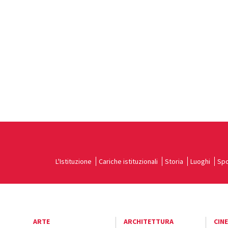
L'Istituzione
Cariche istituzionali
Storia
Luoghi
Spo
ARTE
ARCHITETTURA
CIN