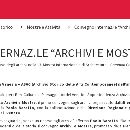
Storico
Mostre e Attività
Convegno internaz.le “Archi
RNAZ.LE “ARCHIVI E MOS
uso degli archivi nella 13. Mostra Internazionale di Architettura –
Common Gr
 Venezia – ASAC (Archivio Storico delle Arti Contemporanee) nell’am
le per i Beni Culturali e Paesaggistici del Veneto - Soprintendenza Archivis
uto
Archivi e Mostre
, il primo convegno sugli archivi organizzato dalla
Bie
 da
Paolo Baratta
, con la collaborazione della
Direzione Regionale p
r il Veneto
.
avanguardia, senza un ricorso agli archivi” afferma
Paolo Baratta
. “Da 
edenti o della storia. Il convegno
Archivi e Mostre
, promosso dalla Bie