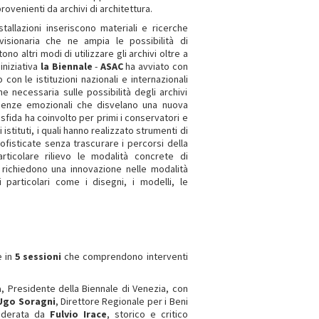
rovenienti da archivi di architettura.
tallazioni inseriscono materiali e ricerche
visionaria che ne ampia le possibilità di
o altri modi di utilizzare gli archivi oltre a
 iniziativa
la Biennale
-
ASAC
ha avviato con
 con le istituzioni nazionali e internazionali
 necessaria sulle possibilità degli archivi
perienze emozionali che disvelano una nuova
sfida ha coinvolto per primi i conservatori e
i istituti, i quali hanno realizzato strumenti di
ofisticate senza trascurare i percorsi della
rticolare rilievo le modalità concrete di
 richiedono una innovazione nelle modalità
particolari come i disegni, i modelli, le
e in
5 sessioni
che comprendono interventi
a
, Presidente della Biennale di Venezia, con
Ugo Soragni
, Direttore Regionale per i Beni
moderata da
Fulvio Irace
, storico e critico