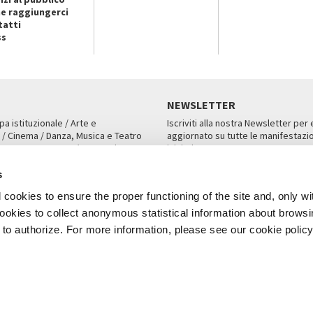
e raggiungerci
tatti
ss
NEWSLETTER
pa istituzionale / Arte e
Iscriviti alla nostra Newsletter per
 / Cinema / Danza, Musica e Teatro
aggiornato su tutte le manifestazio
an, San Marco 1364/A, Venezia
iniziative.
AMPA
ISCRIVITI
s
cookies to ensure the proper functioning of the site and, only wi
 cookies to collect anonymous statistical information about brows
o authorize. For more information, please see our cookie policy
Note Legali
Privacy
Cookies
Credits
a Biennale di Venezia 2026 - Tutti i contenuti del sito sono coperti da copyr
P.I.00330320276