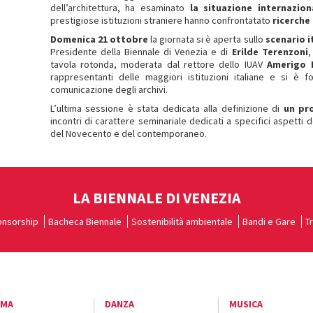
dell’architettura, ha esaminato
la situazione internazion
prestigiose istituzioni straniere hanno confrontatato
ricerche
Domenica 21 ottobre
la giornata si è aperta sullo
scenario i
Presidente della Biennale di Venezia e di
Erilde Terenzoni
,
tavola rotonda, moderata dal rettore dello IUAV
Amerigo 
rappresentanti delle maggiori istituzioni italiane e si è 
comunicazione degli archivi.
L’ultima sessione è stata dedicata alla definizione di
un pr
incontri di carattere seminariale dedicati a specifici aspetti de
del Novecento e del contemporaneo.
LA BIENNALE DI VENEZIA
nsorship
Bacheca Biennale
Sostenibilità ambientale
Bandi e Gare
T
EMA
DANZA
MUSICA