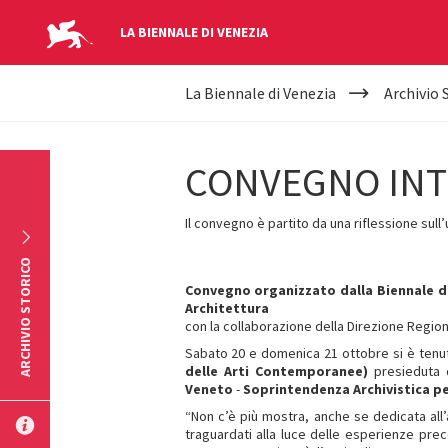
LA BIENNALE DI VENEZIA
YOUR
Salta al contenuto principale
La Biennale di Venezia
Archivio 
ARE
HERE
CONVEGNO INTE
Il convegno è partito da una riflessione sull’
ARCHIVIO STORICO
Convegno organizzato dalla Biennale di
Architettura
con la collaborazione della Direzione Regiona
Sabato 20 e domenica 21 ottobre si è ten
delle Arti Contemporanee)
presieduta
Veneto
-
Soprintendenza Archivistica pe
“Non c’è più mostra, anche se dedicata all’
traguardati alla luce delle esperienze prec