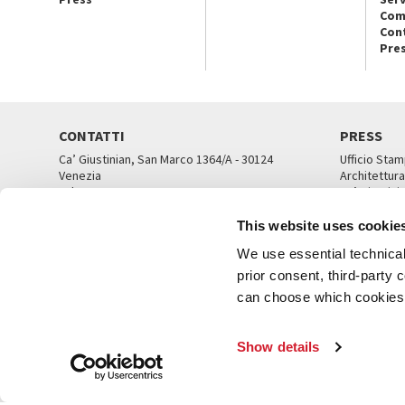
Com
Con
Pre
CONTATTI
PRESS
Ca’ Giustinian, San Marco 1364/A - 30124
Ufficio Stam
Venezia
Architettura
Tel. 041 5218711
Ca’ Giustini
email info@labiennale.org
UFFICI ST
This website uses cookie
TUTTI I CONTATTI
We use essential technical 
prior consent, third-party
can choose which cookies t
© L
Show details