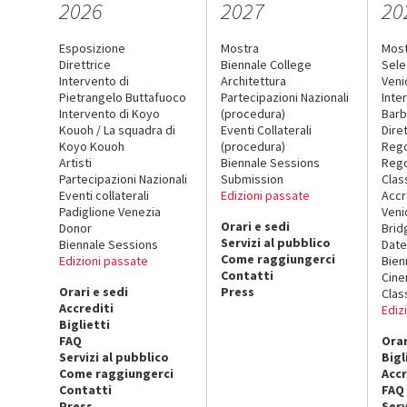
2026
2027
20
Esposizione
Mostra
Mos
Direttrice
Biennale College
Sele
Intervento di
Architettura
Veni
Pietrangelo Buttafuoco
Partecipazioni Nazionali
Inte
Intervento di Koyo
(procedura)
Barb
Kouoh / La squadra di
Eventi Collaterali
Dire
Koyo Kouoh
(procedura)
Reg
Artisti
Biennale Sessions
Rego
Partecipazioni Nazionali
Submission
Clas
Eventi collaterali
Edizioni passate
Accr
Padiglione Venezia
Veni
Orari e sedi
Donor
Brid
Servizi al pubblico
Biennale Sessions
Date
Come raggiungerci
Edizioni passate
Bien
Contatti
Cin
Orari e sedi
Press
Clas
Accrediti
Ediz
Biglietti
FAQ
Orar
Servizi al pubblico
Bigl
Come raggiungerci
Accr
Contatti
FAQ
Press
Serv