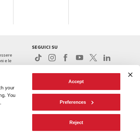
SEGUICI SU
 essere
ni e le
Accept
th your
ing. You
Preferences
.
ight
Reject