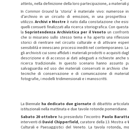
attinto, nella definizione della loro partecipazione, a materiali p
In
Common Ground
la ‘storia’ è materiale vivo: numerose ins
d’archivio in un circuito di emozioni, in una prospettiva 
utilizzo.
Archivi e Mostre
è nato dalla constatazione che esiston
quelli consueti finalizzati alla ricerca storiografica. Con questa
la
Soprintendenza Archivistica per il Veneto
un confronto
che si misurano sullo stesso tema e ha aperto una riflessione
storici di rientrare nel circuito culturale e di attivare es
sensibilità e innescano processi inediti nel contemporaneo. La 
gli archivisti cui sono affidati i materiali prodotti o acquisiti dagl
descrizione e di accesso ai dati adeguati a richieste anche s
ricerca tradizionale. In questo scenario hanno assunto pa
salvaguardia ed uso dei materiali conservati in archivio che
tecniche di conservazione e di comunicazione di materiali 
fotografie, i modelli tridimensionali e i manoscritti.
La Biennale
ha dedicato due giornate
di dibattito articolat
istituzionali nella mattinata e due tavole rotonde pomeridiane.
Sabato 20
ottobre
ha presieduto l’incontro
Paolo Baratt
interventi di
David Chipperfield
, curatore della 13. Mostra e
Culturali e Paesaggistici del Veneto. La tavola rotonda, 