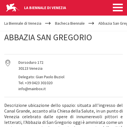
LA BIENNALE DI VENEZIA
YOUR
Salta al contenuto principale
ARE
La Biennale di Venezia
Bacheca Biennale
Abbazia San Gre
HERE
ABBAZIA SAN GREGORIO
Dorsoduro 172
30123 Venezia
Delegato: Gian Paolo Buziol
Tel. +39 0423 301020
info@mainbox.it
Descrizione ubicazione dello spazio: situata all’ingresso del
Canal Grande, accanto alla Chiesa della Salute, in un punto di
Venezia celebrato dalle opere di innumerevoli pittori e
letterati, l’Abbazia di San Gregorio oggi è ammirata come un