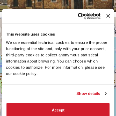
ABBAZIA
+
SAN
GREGORIO
−
This website uses cookies
Dorsoduro
172
We use essential technical cookies to ensure the proper
30123
functioning of the site and, only with your prior consent,
Venezia
third-party cookies to collect anonymous statistical
Vedi
information about browsing. You can choose which
su
cookies to authorize. For more information, please see
Google
Maps
our cookie policy.
Show details
Accept