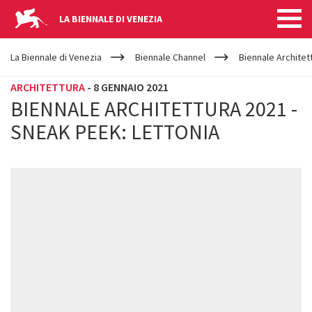
LA BIENNALE DI VENEZIA
YOUR
Salta al contenuto principale
ARE
La Biennale di Venezia
Biennale Channel
Biennale Architet
HERE
ARCHITETTURA
-
8 GENNAIO 2021
BIENNALE ARCHITETTURA 2021 -
SNEAK PEEK: LETTONIA