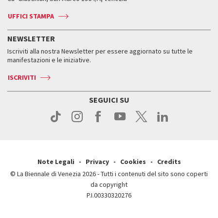
Biglietti
Leone d’argento
Biennale Channel
Contatti
Biglietti
Contatti
Accrediti
Edizioni passate
UFFICI STAMPA
ASAC DATI
Press
Accrediti
Press
Servizi al pubblico
Storia
FAQ
NEWSLETTER
Come raggiungerci
Orari e sedi
Servizi al pubblico
Iscriviti alla nostra Newsletter per essere aggiornato su tutte le
Contatti
Biglietti
Orari e sedi
Come raggiungerci
manifestazioni e le iniziative.
Press
Servizi al pubblico
News
Contatti
ISCRIVITI
Come raggiungerci
Servizi al pubblico
Press
Contatti
Come raggiungerci
SEGUICI SU
Press
Contatti
Press
Note Legali
Privacy
Cookies
Credits
© La Biennale di Venezia 2026 - Tutti i contenuti del sito sono coperti
da copyright
P.I.00330320276