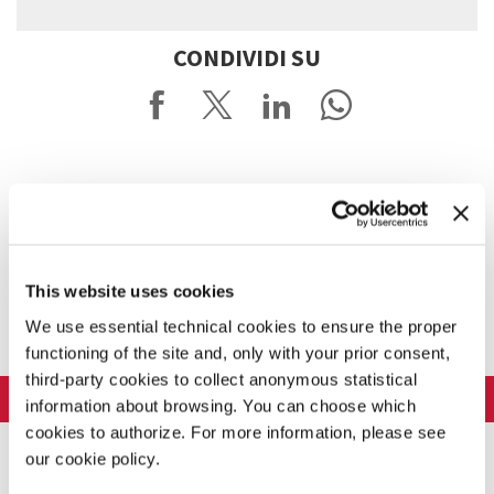
CONDIVIDI SU
This website uses cookies
We use essential technical cookies to ensure the proper
functioning of the site and, only with your prior consent,
third-party cookies to collect anonymous statistical
LA BIENNALE DI VENEZIA
information about browsing. You can choose which
cookies to authorize. For more information, please see
L'Istituzione
ARTE 2026
our cookie policy.
Cariche istituzionali
ARCHITETTURA 2027
Esposizione