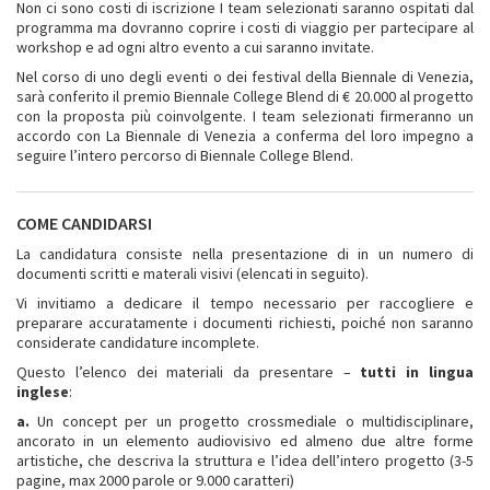
Non ci sono costi di iscrizione I team selezionati saranno ospitati dal
programma ma dovranno coprire i costi di viaggio per partecipare al
workshop e ad ogni altro evento a cui saranno invitate.
Nel corso di uno degli eventi o dei festival della Biennale di Venezia,
sarà conferito il premio Biennale College Blend di € 20.000 al progetto
con la proposta più coinvolgente. I team selezionati firmeranno un
accordo con La Biennale di Venezia a conferma del loro impegno a
seguire l’intero percorso di Biennale College Blend.
COME CANDIDARSI
La candidatura consiste nella presentazione di in un numero di
documenti scritti e materali visivi (elencati in seguito).
Vi invitiamo a dedicare il tempo necessario per raccogliere e
preparare accuratamente i documenti richiesti, poiché non saranno
considerate candidature incomplete.
Questo l’elenco dei materiali da presentare –
tutti in lingua
inglese
:
a.
Un concept per un progetto crossmediale o multidisciplinare,
ancorato in un elemento audiovisivo ed almeno due altre forme
artistiche, che descriva la struttura e l’idea dell’intero progetto (3-5
pagine, max 2000 parole or 9.000 caratteri)