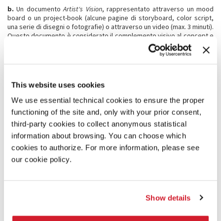
b.
Un documento
Artist‘s Vision
, rappresentato attraverso un mood
board o un project-book (alcune pagine di storyboard, color script,
una serie di disegni o fotografie) o attraverso un video (max. 3 minuti).
Questo documento è considerato il complemento visivo al concept e
descrive il progetto attraverso le immagini.
c.
Link ai lavori precedenti dell’artista. (max 2)
d.
Biografia e elenco dei lavori realizzati da artista e
produttore/produttrice. L’elenco dovrà includere le seguenti
This website uses cookies
informazioni: titolo, anno, durata, genere, ruolo all’interno della
produzione.
We use essential technical cookies to ensure the proper
e.
Company Profile della società di produzione.
functioning of the site and, only with your prior consent,
third-party cookies to collect anonymous statistical
f.
Video-Pitch di presentazione, in inglese, da parte dell’artista e del
produttore/produttrice. (max 3 minuti)
information about browsing. You can choose which
g.
La disclosure in merito alla piena titolarità di diritti in ordine al
cookies to authorize. For more information, please see
progetto presentato o, qualora coinvolga diritti di terzi, la garanzia di
our cookie policy.
aver già perfezionato o aver in corso la negoziazione per
l’acquisizione dei diritti in vista della produzione.
h.
Conferma che il progetto non abbia ottenuto precedente supporto
finanziario per lo sviluppo e/o la produzione.
Show details
i.
Elenco dei programmi di sviluppo ed eventi nel corso dei quali il
progetto è stato presentato.