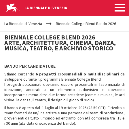
LA BIENNALE DI VENEZIA
YOUR
Salta al contenuto principale
ARE
La Biennale di Venezia
Biennale College Blend Bando 2026
HERE
BIENNALE
BIENNALE COLLEGE BLEND 2026
ARTE, ARCHITETTURA, CINEMA, DANZA,
COLLEGE
MUSICA, TEATRO, E ARCHIVIO STORICO
BLEND
BANDO PER CANDIDATURE
Stiamo cercando
6 progetti crossmediali o multidisciplinari
da
BANDO
sviluppare durante il programma Biennale College Blend.
I progetti selezionati dovranno essere presentati in fase iniziale di
ideazione, ancorati a un elemento audiovisivo e dovranno
2026
incorporare almeno altre due forme artistiche (come la musica, le arti
visive, la danza, il teatro, il design o il gioco di ruolo).
Il bando è aperto dal 1 luglio al 19 ottobre 2026 (23.59 CET). È rivolto a
team formati da un/una artista e una persona del team di produzione,
provenienti da tutto il mondo ed entrambi con età compresa tra i 18 e
i 30 anni (alla data di scadenza del bando).