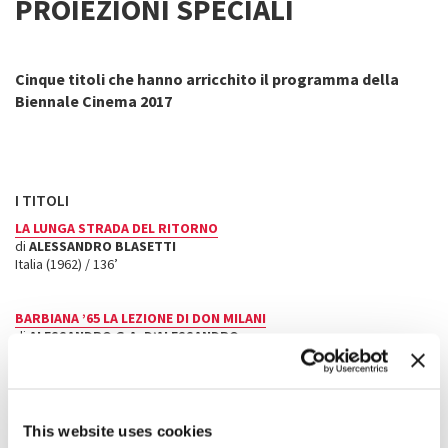
PROIEZIONI SPECIALI
Cinque titoli che hanno arricchito il programma della
Biennale Cinema 2017
I TITOLI
LA LUNGA STRADA DEL RITORNO
di
ALESSANDRO BLASETTI
Italia (1962) / 136’
BARBIANA ’65 LA LEZIONE DI DON MILANI
di
ALESSANDRO G.A. D’ALESSANDRO
Italia / 62’
LIEVITO MADRE – LE RAGAZZE DEL SECOLO SCORSO
di
CONCITA DE GREGORIO
,
ESMERALDA CALABRIA
This website uses cookies
Italia / 60’