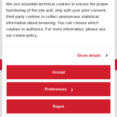
We use essential technical cookies to ensure the proper
functioning of the site and, only with your prior consent,
THE ELECTRIC HORSEMAN (IL CAVALIERE ELETTRICO)
third-party cookies to collect anonymous statistical
di
SYDNEY POLLACK
Usa (1979) / 120’
information about browsing. You can choose which
cookies to authorize. For more information, please see
our cookie policy.
L’ORDINE DELLE COSE
di
ANDREA SEGRE
con Paolo Pierobon, Giuseppe Battiston, Valentina Carnelutti, Olivier
Rabourdin / Italia, Francia / 112’
Show details
LA BIENNALE DI VENEZIA
Accept
L'Istituzione
ARTE 2026
Cariche istituzionali
ARCHITETTURA 2027
Esposizione
Storia
Preferences
Direttrice
Luoghi
CINEMA 2026
Mostra
Intervento di Pietrangelo Buttafuoco
Sponsorship
Biennale College Architettura
DANZA 2026
Reject
Intervento di Koyo Kouoh / La squadra di Koyo Kouoh
Mostra
Bacheca Biennale
Partecipazioni Nazionali (procedura)
Artisti
Selezione ufficiale
Sostenibilità ambientale
MUSICA 2026