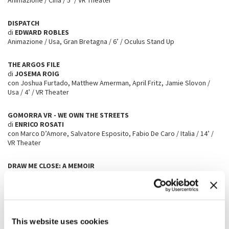
Animazione / Cina / 5’ / VR Theater
DISPATCH
di
EDWARD ROBLES
Animazione / Usa, Gran Bretagna / 6’ / Oculus Stand Up
THE ARGOS FILE
di
JOSEMA ROIG
con Joshua Furtado, Matthew Amerman, April Fritz, Jamie Slovon /
Usa / 4’ / VR Theater
GOMORRA VR - WE OWN THE STREETS
di
ENRICO ROSATI
con Marco D’Amore, Salvatore Esposito, Fabio De Caro / Italia / 14’ /
VR Theater
DRAW ME CLOSE: A MEMOIR
di
JORDAN TANNAHILL
Canada, Gran Bretagna / 15’ / Installation
JIA ZAI LANRE SI
(
THE DESERTED
)
di
TSAI MING-LIANG
This website uses cookies
con Lee Kang-sheng, Chen Shiang-chyi, Lu Yi-ching, Yin Shin / Taiwan /