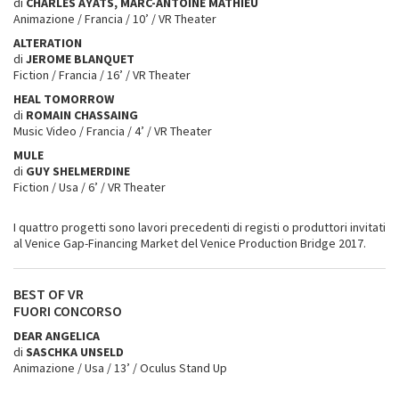
di
CHARLES AYATS, MARC-ANTOINE MATHIEU
Animazione / Francia / 10’ / VR Theater
ALTERATION
di
JEROME BLANQUET
Fiction / Francia / 16’ / VR Theater
HEAL TOMORROW
di
ROMAIN CHASSAING
Music Video / Francia / 4’ / VR Theater
MULE
di
GUY SHELMERDINE
Fiction / Usa / 6’ / VR Theater
I quattro progetti sono lavori precedenti di registi o produttori invitati
al Venice Gap-Financing Market del Venice Production Bridge 2017.
BEST OF VR
FUORI CONCORSO
DEAR ANGELICA
di
SASCHKA UNSELD
Animazione / Usa / 13’ / Oculus Stand Up