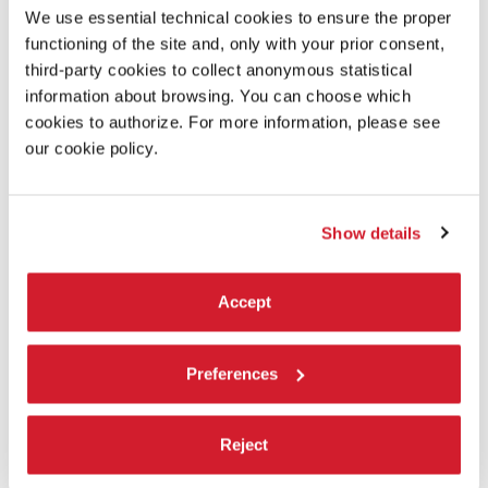
55’ / VR Theater
We use essential technical cookies to ensure the proper
functioning of the site and, only with your prior consent,
I SAW THE FUTURE
third-party cookies to collect anonymous statistical
di
FRANÇOIS VAUTIER
information about browsing. You can choose which
Francia / 5’ / VR Theater
cookies to authorize. For more information, please see
our cookie policy.
HVER SIN STILHED
(
SEPARATE SILENCES
)
di
DAVID WEDEL
con Elias Munk, Sine Lindstorff Kjeldsen, Marcus Aurelius Christensen,
Anna Nøhr Tolstrup, Erik Engedal Christensen / Danimarca / 17’ /
Installation
Show details
FREE WHALE
di
ZHANG PEIBIN
Accept
Animazione / Cina / 7’ / Oculus Stand Up
Preferences
BIENNALE COLLEGE CINEMA VR
FUORI CONCORSO
CHROMATICA
Reject
di
FLAVIO COSTA /
produttore:
LAURA CATALANO
con Camilla Diana, Christian Burruano / Italia / 17’ / VR Theater