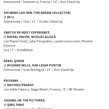
Animazione / Danimarca, Francia / 14’ / Vive Stand Up
SHI MENG LAO REN
(
THE DREAM COLLECTOR
)
di
MI LI
Animazione / Cina / 11’ / Oculus Stand Up
SNATCH VR HEIST EXPERIENCE
di
RAFAEL PAVÓN
,
NICOLÁS ALCALÁ
con Rupert Grint, Luke Pasqualino, Lucien Laviscount, Phoebe
Dynevor
Usa / 5’ / Installation
REBEL QUEEN
di
RICHARD MILLS, KIM-LEIGH PONTIN
Animazione / Gran Bretagna / 15’ / Vive Stand Up
PROXIMA
di
MATHIEU PRADAT
con Adde Fabrice, Djaga Maud / Francia / 9’ / VR Theater
CHUANG
(
IN THE PICTURES
)
di
QING SHAO