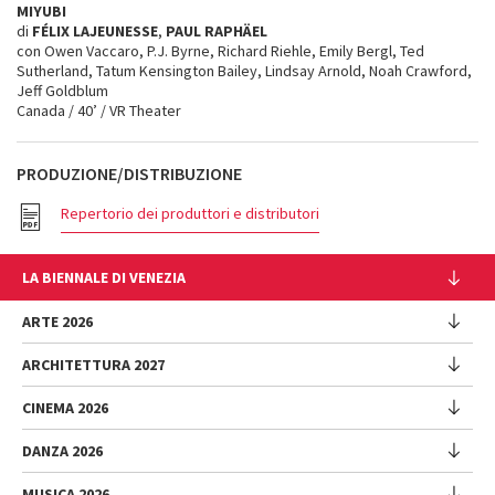
MIYUBI
di
FÉLIX LAJEUNESSE
,
PAUL RAPHÄEL
con Owen Vaccaro, P.J. Byrne, Richard Riehle, Emily Bergl, Ted
Sutherland, Tatum Kensington Bailey, Lindsay Arnold, Noah Crawford,
Jeff Goldblum
Canada / 40’ / VR Theater
PRODUZIONE/DISTRIBUZIONE
Repertorio dei produttori e distributori
LA BIENNALE DI VENEZIA
L'Istituzione
ARTE 2026
Cariche istituzionali
ARCHITETTURA 2027
Esposizione
Storia
Direttrice
Luoghi
CINEMA 2026
Mostra
Intervento di Pietrangelo Buttafuoco
Sponsorship
Biennale College Architettura
DANZA 2026
Intervento di Koyo Kouoh / La squadra di Koyo Kouoh
Mostra
Bacheca Biennale
Partecipazioni Nazionali (procedura)
Artisti
Selezione ufficiale
Sostenibilità ambientale
MUSICA 2026