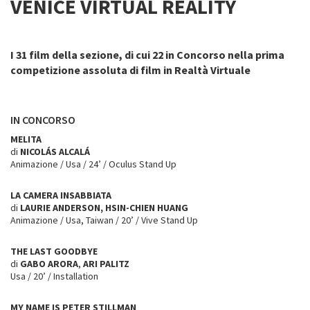
VENICE VIRTUAL REALITY
I 31 film della sezione, di cui 22 in Concorso nella prima
competizione assoluta di film in Realtà Virtuale
IN CONCORSO
MELITA
di
NICOLÁS ALCALÁ
Animazione / Usa / 24’ / Oculus Stand Up
LA CAMERA INSABBIATA
di
LAURIE ANDERSON, HSIN-CHIEN HUANG
Animazione / Usa, Taiwan / 20’ / Vive Stand Up
THE LAST GOODBYE
di
GABO ARORA
,
ARI PALITZ
Usa / 20’ / Installation
MY NAME IS PETER STILLMAN