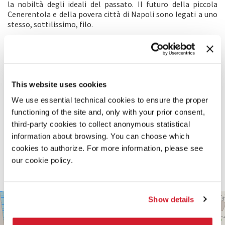
la nobiltà degli ideali del passato. Il futuro della piccola
Cenerentola e della povera città di Napoli sono legati a uno
stesso, sottilissimo, filo.
COMMENTO DEI REGISTI
Un ritorno al futuro. Questo ci proponiamo di offrire allo
spettatore con il secondo film di animazione realizzato dal
This website uses cookies
team de L’Arte della Felicità. Per farlo abbiamo deciso di
ripartire dalla nostra città: Napoli. Ma questa volta il teatro
We use essential technical cookies to ensure the proper
della vicenda è un’avveniristica, mastodontica nave ancorata
functioning of the site and, only with your prior consent,
nel porto. La storia è divisa in due atti: un’età della luce ed
third-party cookies to collect anonymous statistical
una della cenere. Passato e presente, favola e realtà, che
grazie al prodigio di una tecnologia ormai in disuso, si
information about browsing. You can choose which
trovano ad abitare lo stesso luogo. La nobiltà degli ideali del
cookies to authorize. For more information, please see
passato contro la miseria delle ambizioni del presente in una
our cookie policy.
battaglia che deciderà il futuro del porto, della città e della
nostra Cenerentola.
PALABIENNALE
Show details
+
VIA
−
SANDRO