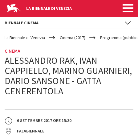
LA BIENNALE DI VENEZIA
BIENNALE CINEMA
YOUR
Salta al contenuto principale
ARE
La Biennale di Venezia
Cinema (2017)
Programma (pubblic
HERE
CINEMA
ALESSANDRO RAK, IVAN
CAPPIELLO, MARINO GUARNIERI,
DARIO SANSONE - GATTA
CENERENTOLA
6 SETTEMBRE 2017
ORE
15:30
PALABIENNALE