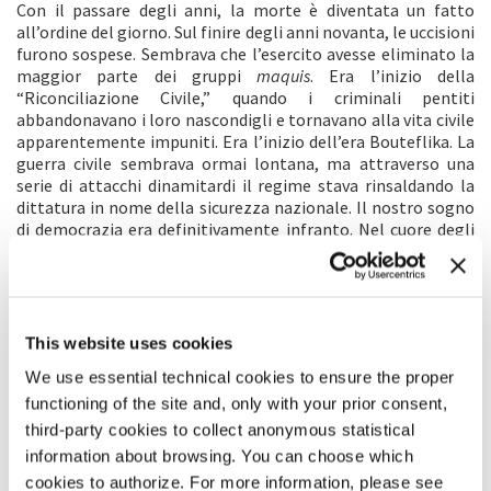
Con il passare degli anni, la morte è diventata un fatto
all’ordine del giorno. Sul finire degli anni novanta, le uccisioni
furono sospese. Sembrava che l’esercito avesse eliminato la
maggior parte dei gruppi
maquis
. Era l’inizio della
“Riconciliazione Civile,” quando i criminali pentiti
abbandonavano i loro nascondigli e tornavano alla vita civile
apparentemente impuniti. Era l’inizio dell’era Bouteflika. La
guerra civile sembrava ormai lontana, ma attraverso una
serie di attacchi dinamitardi il regime stava rinsaldando la
dittatura in nome della sicurezza nazionale. Il nostro sogno
di democrazia era definitivamente infranto. Nel cuore degli
algerini albergavano ormai amarezza e disincanto. Volevo
mostrare le conseguenze di questa politica sulla privacy delle
persone, sulla loro assenza di desideri e sul loro profondo
cinismo. A questo fine ho scelto il punto di vista di due
generazioni: quello degli adulti di oggi che, ventenni
This website uses cookies
nell’ottobre 1988, sono privi di qualsiasi desiderio e speranza
We use essential technical cookies to ensure the proper
di cambiamento; e quello dei loro figli che avevano 20 anni
nel 2008 (la mia generazione). A differenza della prima
functioning of the site and, only with your prior consent,
generazione, i giovani continuano a sognare, a coniare i
third-party cookies to collect anonymous statistical
propri codici di riferimento, a esprimere i propri obiettivi in
information about browsing. You can choose which
maniera piuttosto goffa non avendo ereditato la conoscenza
cookies to authorize. For more information, please see