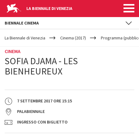
LA BIENNALE DI VENEZIA
BIENNALE CINEMA
YOUR
Salta al contenuto principale
ARE
La Biennale di Venezia
Cinema (2017)
Programma (pubblic
HERE
CINEMA
SOFIA DJAMA - LES
BIENHEUREUX
7 SETTEMBRE 2017
ORE
15:15
PALABIENNALE
INGRESSO CON BIGLIETTO