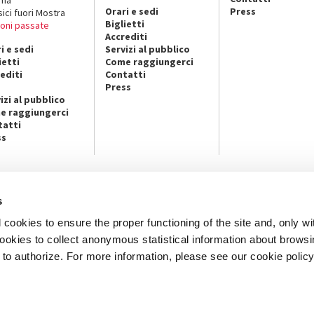
Orari e sedi
Press
sici fuori Mostra
Biglietti
ioni passate
Accrediti
i e sedi
Servizi al pubblico
ietti
Come raggiungerci
editi
Contatti
Press
izi al pubblico
e raggiungerci
tatti
ss
s
NEWSLETTER
cookies to ensure the proper functioning of the site and, only wi
pa istituzionale / Arte e
Iscriviti alla nostra Newsletter per
 / Cinema / Danza, Musica e Teatro
aggiornato su tutte le manifestazio
 cookies to collect anonymous statistical information about brows
an, San Marco 1364/A, Venezia
iniziative.
o authorize. For more information, please see our cookie policy
AMPA
ISCRIVITI