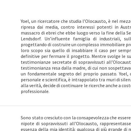
Yoel, un ricercatore che studia l’Olocausto, è nel mez
ripresa dai media, contro interessi potenti in Aust
massacro di ebrei che ebbe luogo verso la fine della S
Lendsdorf. Un’influente famiglia di industriali, su
progettando di costruire un complesso immobiliare prop
loro scopo sia quello di insabbiare il caso per sempr
definitive per fermare il progetto. Mentre svolge le su
testimonianze secretate di sopravvissuti all’Olocaust
testimonianza resa dalla madre, di cui non sospettava 
un fondamentale segreto del proprio passato. Yoel, 
personale e scientifica, è intrappolato tra muri di sile
alla verità, decide di continuare le ricerche anche a cost
professionale.
Sono stato cresciuto con la consapevolezza che essere 
nipote di sopravvissuti all’Olocausto, rappresentasse 
essenza della mia identità: qualcosa di più grande di 