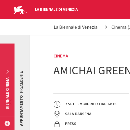
LA BIENNALE DI VENEZIA
YOUR
Salta al contenuto principale
La Biennale di Venezia
Cinema (
ARE
HERE
CINEMA
AMICHAI GREEN
PRECEDENTE
BIENNALE CINEMA
APPUNTAMENTO
7 SETTEMBRE 2017
ORE
14:15
SALA DARSENA
PRESS