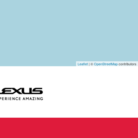
Leaflet
| ©
OpenStreetMap
contributors