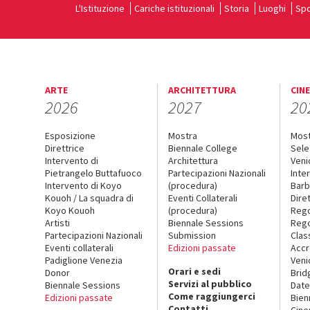
L'Istituzione
Cariche istituzionali
Storia
Luoghi
Spo
ARTE
ARCHITETTURA
CIN
2026
2027
20
Esposizione
Mostra
Mos
Direttrice
Biennale College
Sele
Intervento di
Architettura
Veni
Pietrangelo Buttafuoco
Partecipazioni Nazionali
Inte
Intervento di Koyo
(procedura)
Barb
Kouoh / La squadra di
Eventi Collaterali
Dire
Koyo Kouoh
(procedura)
Reg
Artisti
Biennale Sessions
Rego
Partecipazioni Nazionali
Submission
Clas
Eventi collaterali
Edizioni passate
Accr
Padiglione Venezia
Veni
Orari e sedi
Donor
Brid
Servizi al pubblico
Biennale Sessions
Date
Come raggiungerci
Edizioni passate
Bien
Contatti
Cin