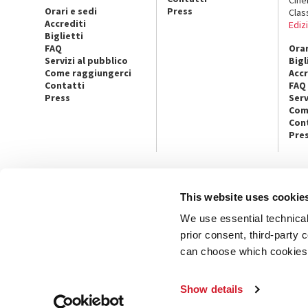
Orari e sedi
Press
Clas
Accrediti
Ediz
Biglietti
FAQ
Orar
Servizi al pubblico
Bigl
Come raggiungerci
Accr
Contatti
FAQ
Press
Serv
Com
Con
Pre
This website uses cookie
CONTATTI
PRESS
We use essential technical 
Ca’ Giustinian, San Marco 1364/A - 30124
Ufficio Stam
Venezia
Architettura
prior consent, third-party
Tel. 041 5218711
Ca’ Giustini
can choose which cookies t
email info@labiennale.org
UFFICI ST
TUTTI I CONTATTI
Show details