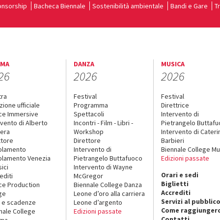
nsorship
Bacheca Biennale
Sostenibilità ambientale
Bandi e Gare
T
EMA
DANZA
MUSICA
26
2026
2026
tra
Festival
Festival
zione ufficiale
Programma
Direttrice
ce Immersive
Spettacoli
Intervento di
rvento di Alberto
Incontri - Film - Libri -
Pietrangelo Buttaf
era
Workshop
Intervento di Cateri
ttore
Direttore
Barbieri
olamento
Intervento di
Biennale College Mu
lamento Venezia
Pietrangelo Buttafuoco
Edizioni passate
sici
Intervento di Wayne
Orari e sedi
editi
McGregor
Biglietti
ce Production
Biennale College Danza
Accrediti
ge
Leone d’oro alla carriera
Servizi al pubblic
 e scadenze
Leone d’argento
Come raggiungerc
nale College
Edizioni passate
Contatti
ema