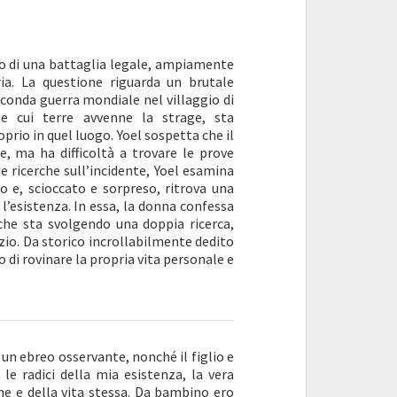
zo di una battaglia legale, ampiamente
ria. La questione riguarda un brutale
econda guerra mondiale nel villaggio di
lle cui terre avvenne la strage, sta
rio in quel luogo. Yoel sospetta che il
e, ma ha difficoltà a trovare le prove
e ricerche sull’incidente, Yoel esamina
o e, scioccato e sorpreso, ritrova una
l’esistenza. In essa, la donna confessa
che sta svolgendo una doppia ricerca,
nzio. Da storico incrollabilmente dedito
o di rovinare la propria vita personale e
un ebreo osservante, nonché il figlio e
le radici della mia esistenza, la vera
me e della vita stessa. Da bambino ero