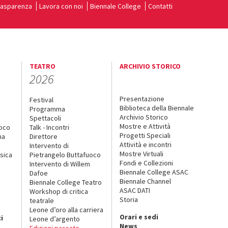
rasparenza
Lavora con noi
Biennale College
Contatti
TEATRO
ARCHIVIO STORICO
2026
Presentazione
Festival
Biblioteca della Biennale
Programma
Archivio Storico
Spettacoli
Mostre e Attività
uoco
Talk - Incontri
Progetti Speciali
na
Direttore
Attività e incontri
Intervento di
Mostre Virtuali
sica
Pietrangelo Buttafuoco
Fondi e Collezioni
Intervento di Willem
Biennale College ASAC
Dafoe
Biennale Channel
Biennale College Teatro
ASAC DATI
Workshop di critica
Storia
teatrale
o
Leone d’oro alla carriera
Orari e sedi
i
Leone d’argento
News
Edizioni passate