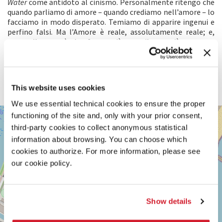
Water
come antidoto al cinismo. Personalmente ritengo che
quando parliamo di amore – quando crediamo nell’amore – lo
facciamo in modo disperato. Temiamo di apparire ingenui e
perfino falsi. Ma l’Amore è reale, assolutamente reale; e,
come l’acqua, è la forza più gentile e più potente
dell’Universo. È libero e senza forma fino a quando non
fluisce nel soggetto al quale è destinato, fino a quando non
lo si lascia entrare. I nostri occhi sono ciechi, ma lo stesso
non si può dire della nostra anima. Riconosce l’amore in
This website uses cookies
qualsiasi forma arrivi a noi.
We use essential technical cookies to ensure the proper
SALA
functioning of the site and, only with your prior consent,
+
DARSENA
third-party cookies to collect anonymous statistical
−
LUNGOMARE
information about browsing. You can choose which
MARCONI
cookies to authorize. For more information, please see
30126
LIDO
our cookie policy.
DI
VENEZIA
TEL.
0415218711
Show details
info@labiennale.org