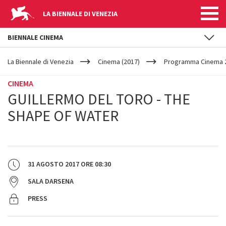
LA BIENNALE DI VENEZIA
BIENNALE CINEMA
YOUR
Salta al contenuto principale
ARE
La Biennale di Venezia
Cinema (2017)
Programma Cinema 2
HERE
CINEMA
GUILLERMO DEL TORO - THE
SHAPE OF WATER
31 AGOSTO 2017
ORE
08:30
SALA DARSENA
PRESS