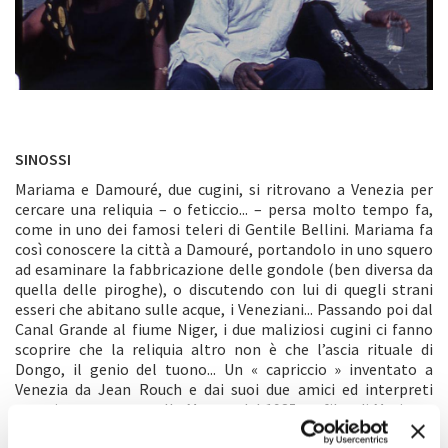
SINOSSI
Mariama e Damouré, due cugini, si ritrovano a Venezia per
cercare una reliquia – o feticcio... – persa molto tempo fa,
come in uno dei famosi teleri di Gentile Bellini. Mariama fa
così conoscere la città a Damouré, portandolo in uno squero
ad esaminare la fabbricazione delle gondole (ben diversa da
quella delle piroghe), o discutendo con lui di quegli strani
esseri che abitano sulle acque, i Veneziani... Passando poi dal
Canal Grande al fiume Niger, i due maliziosi cugini ci fanno
scoprire che la reliquia altro non è che l’ascia rituale di
Dongo, il genio del tuono... Un « capriccio » inventato a
Venezia da Jean Rouch e dai suoi due amici ed interpreti
venuti a presentare alla Mostra del 1985 un film di Mariama
Hima, Falaw (che vinse un premio).