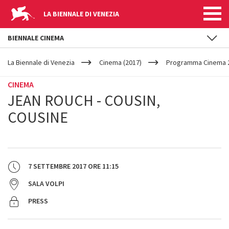
LA BIENNALE DI VENEZIA
BIENNALE CINEMA
YOUR
Salta al contenuto principale
ARE
La Biennale di Venezia
Cinema (2017)
Programma Cinema 2
HERE
CINEMA
JEAN ROUCH - COUSIN,
COUSINE
7 SETTEMBRE 2017
ORE
11:15
SALA VOLPI
PRESS