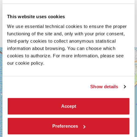
NOTA DI RESTAURO
This website uses cookies
Il restauro è stato realizzato integralmente dal CNC
francese (Centre national du cinéma et de l’image animée)
We use essential technical cookies to ensure the proper
ed eseguito dal laboratorio L21. Gli elementi originali della
functioning of the site and, only with your prior consent,
pellicola 16mm inversibile sono stati scannerizzati in 2k.
third-party cookies to collect anonymous statistical
information about browsing. You can choose which
SALA
+
cookies to authorize. For more information, please see
VOLPI
our cookie policy.
−
LUNGOMARE
MARCONI
30126
LIDO
Show details
DI
VENEZIA
TEL.
0415218711
Accept
info@labiennale.org
SCOPRI LA SEDE
Preferences
Vedi