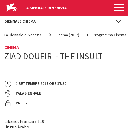
LA BIENNALE DI VENEZIA
BIENNALE CINEMA
YOUR
Salta al contenuto principale
ARE
La Biennale di Venezia
Cinema (2017)
Programma Cinema 2
HERE
CINEMA
ZIAD DOUEIRI - THE INSULT
1 SETTEMBRE 2017
ORE
17:30
PALABIENNALE
PRESS
Libano, Francia / 110’
lingua Arabo