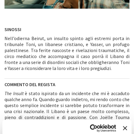
SINOSSI
Nell’odierna Beirut, un insulto spinto agli estremi porta in
tribunale Toni, un libanese cristiano, e Yasser, un profugo
palestinese. Tra ferite nascoste e rivelazioni traumatiche, il
circo mediatico che accompagna il caso porrà il Libano di
fronte a una serie di disordini sociali che obbligheranno Toni
e Yasser a riconsiderare la loro vita e i loro pregiudizi.
COMMENTO DEL REGISTA
The Insult
è stato ispirato da un incidente che mi è accaduto
qualche anno fa. Quando guardo indietro, mi rendo conto che
questo semplice incidente si sarebbe potuto trasformare in
una crisi nazionale. Il Libano è un paese molto complesso,
pieno di contraddizioni e di passione. Con Joëlle Touma
abbiamo scritto una storia che evoca tanto il nostro passato
quanto il nostro presente. Questo è un film sulla giustizia.