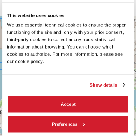
Cioè quello che Toni e Yasser, i protagonisti, stanno cercando.
E la ricerca della giustizia è anche una ricerca di dignità.
This website uses cookies
PALABIENNALE
+
We use essential technical cookies to ensure the proper
VIA
−
functioning of the site and, only with your prior consent,
SANDRO
third-party cookies to collect anonymous statistical
GALLO
86
information about browsing. You can choose which
30126
cookies to authorize. For more information, please see
LIDO
our cookie policy.
DI
VENEZIA
TEL.
0415218711
info@labiennale.org
Show details
SCOPRI LA SEDE
Accept
Vedi
su
Google
Preferences
Maps