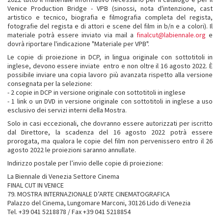
Venice Production Bridge - VPB (sinossi, nota d'intenzione, cast
artistico e tecnico, biografia e filmografia completa del regista,
fotografie del regista e di attori e scene del film in b/n e a colori). Il
materiale potrà essere inviato via mail a
finalcut@labiennale.org
e
dovrà riportare l'indicazione "Materiale per VPB".
Le copie di proiezione in DCP, in lingua originale con sottotitoli in
inglese, devono essere inviate entro e non oltre il 16 agosto 2022. È
possibile inviare una copia lavoro più avanzata rispetto alla versione
consegnata per la selezione:
- 2 copie in DCP in versione originale con sottotitoli in inglese
- 1 link o un DVD in versione originale con sottotitoli in inglese a uso
esclusivo dei servizi interni della Mostra.
Solo in casi eccezionali, che dovranno essere autorizzati per iscritto
dal Direttore, la scadenza del 16 agosto 2022 potrà essere
prorogata, ma qualora le copie del film non pervenissero entro il 26
agosto 2022 le proiezioni saranno annullate.
Indirizzo postale per l’invio delle copie di proiezione:
La Biennale di Venezia Settore Cinema
FINAL CUT IN VENICE
79. MOSTRA INTERNAZIONALE D’ARTE CINEMATOGRAFICA
Palazzo del Cinema, Lungomare Marconi, 30126 Lido di Venezia
Tel. +39 041 5218878 / Fax +39 041 5218854