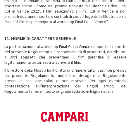
Premio La Biennale di Venezia accanto al logo della Mostra dovrà
riportare anche il nome del premio ricevuto “La Biennale Prize Final
Cut in Venice 2022”. I film selezionati a Final Cut in Venice e non
premiati dovranno riportare sui titoli di coda il logo della Mostra con la
frase “Il film ha partecipato al workshop Final Cut in Venice”.
11. NORME DI CARATTERE GENERALE
La partecipazione al workshop Final Cut in Venice comporta il rispetto
del presente Regolamento. È responsabilità di produttori, distributori
o altri soggetti che presentano il film garantire di essere
legittimamente autorizzati a iscrivere il film.
Il Direttore della Mostra ha il diritto di dirimere tutti i casi non previsti
dal presente Regolamento, nonché di derogare al Regolamento
stesso in casi particolari e ben motivati. Per ogni eventuale
contestazione sull'interpretazione dei singoli articoli del
Regolamento fa fede il testo originale redatto in lingua italiana.