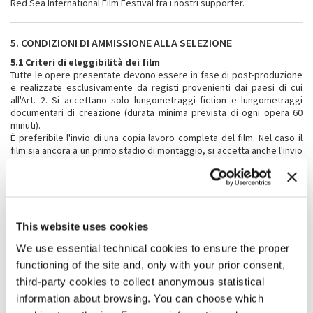
Red Sea International Film Festival fra i nostri supporter.
5. CONDIZIONI DI AMMISSIONE ALLA SELEZIONE
5.1 Criteri di eleggibilità dei film
Tutte le opere presentate devono essere in fase di post-produzione
e realizzate esclusivamente da registi provenienti dai paesi di cui
all'Art. 2. Si accettano solo lungometraggi fiction e lungometraggi
documentari di creazione (durata minima prevista di ogni opera 60
minuti).
È preferibile l'invio di una copia lavoro completa del film. Nel caso il
film sia ancora a un primo stadio di montaggio, si accetta anche l'invio
di alcune sequenze montate (almeno un terzo della durata prevista
del film) accompagnate da note d'intenzione del regista e
trattamento del film.
5.2 Sottotitoli
Il film deve essere in lingua inglese, o avere sottotitoli in inglese.
This website uses cookies
5.3 Iscrizioni successive
We use essential technical cookies to ensure the proper
Ciascun film può essere iscritto solo a due edizioni di Final Cut in
Venice e, per la seconda volta, solo nel caso sia presentata una copia
functioning of the site and, only with your prior consent,
lavoro a uno stadio più avanzato rispetto alla prima e il film non abbia
third-party cookies to collect anonymous statistical
ottenuto un premio nella precedente edizione.
information about browsing. You can choose which
5.4 Iscrizione ad altre sezioni della Mostra