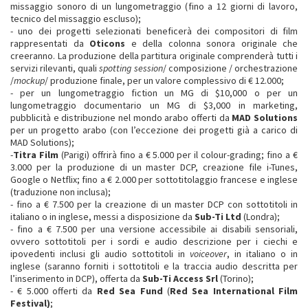
missaggio sonoro di un lungometraggio (fino a 12 giorni di lavoro,
tecnico del missaggio escluso);
- uno dei progetti selezionati beneficerà dei compositori di film
rappresentati da
Oticons
e della colonna sonora originale che
creeranno. La produzione della partitura originale comprenderà tutti i
servizi rilevanti, quali
spotting session
/ composizione / orchestrazione
/
mockup
/ produzione finale, per un valore complessivo di € 12.000;
- per un lungometraggio fiction un MG di $10,000 o per un
lungometraggio documentario un MG di $3,000 in marketing,
pubblicità e distribuzione nel mondo arabo offerti da
MAD Solutions
per un progetto arabo (con l’eccezione dei progetti già a carico di
MAD Solutions);
-
Titra Film
(Parigi) offrirà fino a € 5.000 per il colour-grading; fino a €
3.000 per la produzione di un master DCP, creazione file i-Tunes,
Google o Netflix; fino a € 2.000 per sottotitolaggio francese e inglese
(traduzione non inclusa);
- fino a € 7.500 per la creazione di un master DCP con sottotitoli in
italiano o in inglese, messi a disposizione da
Sub-Ti Ltd
(Londra);
- fino a € 7.500 per una versione accessibile ai disabili sensoriali,
ovvero sottotitoli per i sordi e audio descrizione per i ciechi e
ipovedenti inclusi gli audio sottotitoli in
voiceover
, in italiano o in
inglese (saranno forniti i sottotitoli e la traccia audio descritta per
l’inserimento in DCP), offerta da
Sub-Ti Access Srl
(Torino);
- € 5.000 offerti da
Red Sea Fund
(
Red Sea International Film
Festival)
;