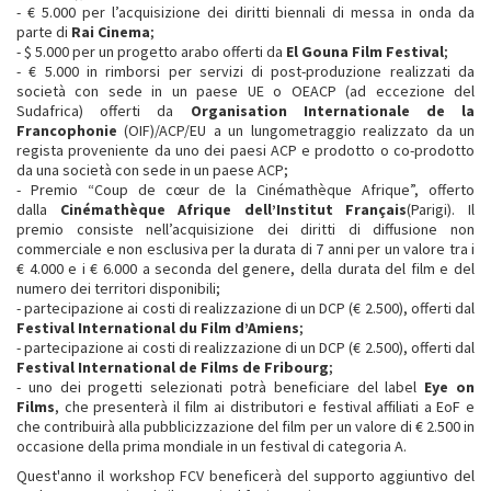
- € 5.000 per l’acquisizione dei diritti biennali di messa in onda da
parte di
Rai Cinema
;
- $ 5.000 per un progetto arabo offerti da
El Gouna Film Festival
;
- € 5.000 in rimborsi per servizi di post-produzione realizzati da
società con sede in un paese UE o OEACP (ad eccezione del
Sudafrica) offerti da
Organisation Internationale de la
Francophonie
(OIF)/ACP/EU a un lungometraggio realizzato da un
regista proveniente da uno dei paesi ACP e prodotto o co-prodotto
da una società con sede in un paese ACP;
- Premio “Coup de cœur de la Cinémathèque Afrique”, offerto
dalla
Cinémathèque Afrique dell’Institut Français
(Parigi). Il
premio consiste nell’acquisizione dei diritti di diffusione non
commerciale e non esclusiva per la durata di 7 anni per un valore tra i
€ 4.000 e i € 6.000 a seconda del genere, della durata del film e del
numero dei territori disponibili;
- partecipazione ai costi di realizzazione di un DCP (€ 2.500), offerti dal
Festival International du Film d’Amiens
;
- partecipazione ai costi di realizzazione di un DCP (€ 2.500), offerti dal
Festival International de Films de Fribourg
;
- uno dei progetti selezionati potrà beneficiare del label
Eye on
Films
, che presenterà il film ai distributori e festival affiliati a EoF e
che contribuirà alla pubblicizzazione del film per un valore di € 2.500 in
occasione della prima mondiale in un festival di categoria A.
Quest'anno il workshop FCV beneficerà del supporto aggiuntivo del