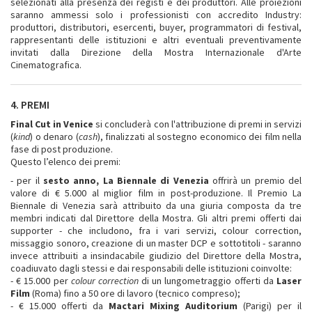
selezionati alla presenza dei registi e dei produttori. Alle proiezioni
saranno ammessi solo i professionisti con accredito Industry:
produttori, distributori, esercenti, buyer, programmatori di festival,
rappresentanti delle istituzioni e altri eventuali preventivamente
invitati dalla Direzione della Mostra Internazionale d'Arte
Cinematografica.
4. PREMI
Final Cut in Venice
si concluderà con l'attribuzione di premi in servizi
(
kind
) o denaro (
cash
), finalizzati al sostegno economico dei film nella
fase di post produzione.
Questo l’elenco dei premi:
- per il
sesto anno, La Biennale di Venezia
offrirà un premio del
valore di € 5.000 al miglior film in post-produzione. Il Premio La
Biennale di Venezia sarà attribuito da una giuria composta da tre
membri indicati dal Direttore della Mostra. Gli altri premi offerti dai
supporter - che includono, fra i vari servizi, colour correction,
missaggio sonoro, creazione di un master DCP e sottotitoli - saranno
invece attribuiti a insindacabile giudizio del Direttore della Mostra,
coadiuvato dagli stessi e dai responsabili delle istituzioni coinvolte:
- € 15.000 per
colour correction
di un lungometraggio offerti da
Laser
Film
(Roma) fino a 50 ore di lavoro (tecnico compreso);
- € 15.000 offerti da
Mactari Mixing Auditorium
(Parigi) per il