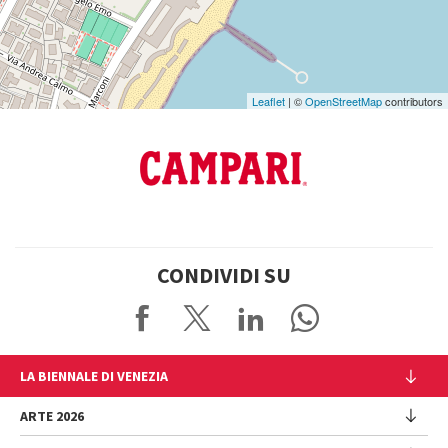
Leaflet
| ©
OpenStreetMap
contributors
CONDIVIDI SU
LA BIENNALE DI VENEZIA
L'Istituzione
ARTE 2026
Cariche istituzionali