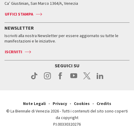
Biennale College ASAC
Come raggiungerci
Orari e sedi
Come raggiungerci
Ca’ Giustinian, San Marco 1364/A, Venezia
Biglietti
Leone d’argento
Biennale Channel
Contatti
Biglietti
Contatti
Accrediti
Edizioni passate
UFFICI STAMPA
ASAC DATI
Press
Accrediti
Press
Servizi al pubblico
Storia
FAQ
NEWSLETTER
Come raggiungerci
Orari e sedi
Servizi al pubblico
Iscriviti alla nostra Newsletter per essere aggiornato su tutte le
Contatti
Biglietti
Orari e sedi
Come raggiungerci
manifestazioni e le iniziative.
Press
Servizi al pubblico
News
Contatti
ISCRIVITI
Come raggiungerci
Servizi al pubblico
Press
Contatti
Come raggiungerci
SEGUICI SU
Press
Contatti
Press
Note Legali
Privacy
Cookies
Credits
© La Biennale di Venezia 2026 - Tutti i contenuti del sito sono coperti
da copyright
P.I.00330320276