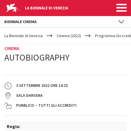
LA BIENNALE DI VENEZIA
BIENNALE CINEMA
YOUR
Salta al contenuto principale
ARE
La Biennale di Venezia
Cinema (2022)
Programma (Accredit
HERE
CINEMA
AUTOBIOGRAPHY
3 SETTEMBRE 2022
ORE
14:15
SALA DARSENA
PUBBLICO – TUTTI GLI ACCREDITI
Regia: