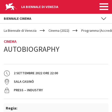
LA BIENNALE DI VENEZIA
BIENNALE CINEMA
YOUR
Salta al contenuto principale
ARE
La Biennale di Venezia
Cinema (2022)
Programma (Accredit
HERE
CINEMA
AUTOBIOGRAPHY
2 SETTEMBRE 2022
ORE
22:00
SALA CASINÒ
PRESS – INDUSTRY
Regia: