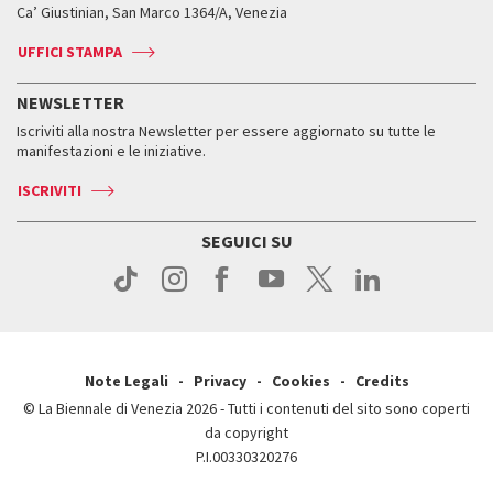
Biennale College ASAC
Come raggiungerci
Orari e sedi
Come raggiungerci
Ca’ Giustinian, San Marco 1364/A, Venezia
Biglietti
Leone d’argento
Biennale Channel
Contatti
Biglietti
Contatti
Accrediti
Edizioni passate
UFFICI STAMPA
ASAC DATI
Press
Accrediti
Press
Servizi al pubblico
Storia
FAQ
NEWSLETTER
Come raggiungerci
Orari e sedi
Servizi al pubblico
Iscriviti alla nostra Newsletter per essere aggiornato su tutte le
Contatti
Biglietti
Orari e sedi
Come raggiungerci
manifestazioni e le iniziative.
Press
Servizi al pubblico
News
Contatti
ISCRIVITI
Come raggiungerci
Servizi al pubblico
Press
Contatti
Come raggiungerci
SEGUICI SU
Press
Contatti
Press
Note Legali
Privacy
Cookies
Credits
© La Biennale di Venezia 2026 - Tutti i contenuti del sito sono coperti
da copyright
P.I.00330320276