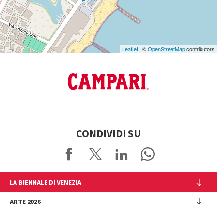
Leaflet
| ©
OpenStreetMap
contributors
CONDIVIDI SU
LA BIENNALE DI VENEZIA
L'Istituzione
ARTE 2026
Cariche istituzionali