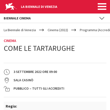
LA BIENNALE DI VENEZIA
BIENNALE CINEMA
YOUR
Salta al contenuto principale
ARE
La Biennale di Venezia
Cinema (2022)
Programma (Accredit
HERE
CINEMA
COME LE TARTARUGHE
3 SETTEMBRE 2022
ORE
09:00
SALA CASINÒ
PUBBLICO – TUTTI GLI ACCREDITI
Regia: