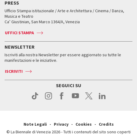
PRESS
Mostre Virtuali
FAQ
Edizioni passate
Accrediti
Workshop di critica teatrale
Ufficio Stampa istituzionale / Arte e Architettura / Cinema / Danza,
Fondi e Collezioni
Servizi al pubblico
Servizi al pubblico
Orari e sedi
Leone d’oro alla carriera
Musica e Teatro
Biennale College ASAC
Come raggiungerci
Orari e sedi
Come raggiungerci
Ca’ Giustinian, San Marco 1364/A, Venezia
Biglietti
Leone d’argento
Biennale Channel
Contatti
Biglietti
Contatti
Accrediti
Edizioni passate
UFFICI STAMPA
ASAC DATI
Press
Accrediti
Press
Servizi al pubblico
Storia
FAQ
NEWSLETTER
Come raggiungerci
Orari e sedi
Servizi al pubblico
Iscriviti alla nostra Newsletter per essere aggiornato su tutte le
Contatti
Biglietti
Orari e sedi
Come raggiungerci
manifestazioni e le iniziative.
Press
Servizi al pubblico
News
Contatti
ISCRIVITI
Come raggiungerci
Servizi al pubblico
Press
Contatti
Come raggiungerci
SEGUICI SU
Press
Contatti
Press
Note Legali
Privacy
Cookies
Credits
© La Biennale di Venezia 2026 - Tutti i contenuti del sito sono coperti