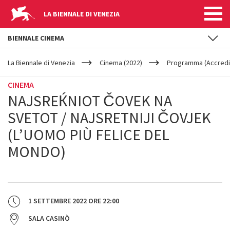
LA BIENNALE DI VENEZIA
BIENNALE CINEMA
YOUR
Salta al contenuto principale
ARE
La Biennale di Venezia
Cinema (2022)
Programma (Accredit
HERE
CINEMA
NAJSREЌNIOT ČOVEK NA
SVETOT / NAJSRETNIJI ČOVJEK
(L’UOMO PIÙ FELICE DEL
MONDO)
1 SETTEMBRE 2022
ORE
22:00
SALA CASINÒ