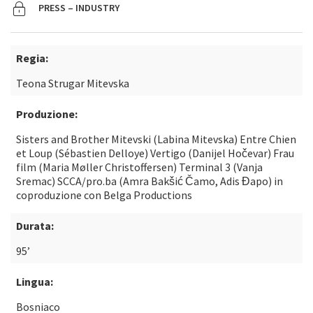
PRESS – INDUSTRY
Regia:
Teona Strugar Mitevska
Produzione:
Sisters and Brother Mitevski (Labina Mitevska) Entre Chien
et Loup (Sébastien Delloye) Vertigo (Danijel Hočevar) Frau
film (Maria Møller Christoffersen) Terminal 3 (Vanja
Sremac) SCCA/pro.ba (Amra Bakšić Čamo, Adis Đapo) in
coproduzione con Belga Productions
Durata:
95’
Lingua:
Bosniaco