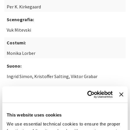
Per K. Kirkegaard
Scenografia:
Vuk Mitevski
Costumi:
Monika Lorber
Suono:
Ingrid Simon, Kristoffer Salting, Viktor Grabar
Con la partecipazione di:
Pyramide
This website uses cookies
SCOPRI DI PIÙ SUL FILM
We use essential technical cookies to ensure the proper