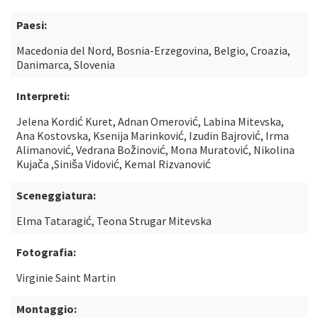
Paesi:
Macedonia del Nord, Bosnia-Erzegovina, Belgio, Croazia,
Danimarca, Slovenia
Interpreti:
Jelena Kordić Kuret, Adnan Omerović, Labina Mitevska,
Ana Kostovska, Ksenija Marinković, Izudin Bajrović, Irma
Alimanović, Vedrana Božinović, Mona Muratović, Nikolina
Kujača ,Siniša Vidović, Kemal Rizvanović
Sceneggiatura:
Elma Tataragić, Teona Strugar Mitevska
Fotografia:
Virginie Saint Martin
Montaggio: