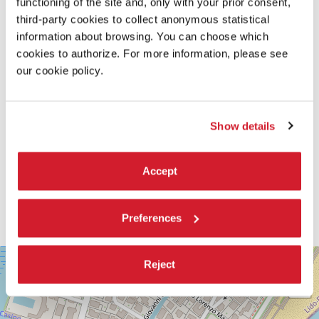
functioning of the site and, only with your prior consent,
third-party cookies to collect anonymous statistical
information about browsing. You can choose which
cookies to authorize. For more information, please see
our cookie policy.
Show details
Accept
Preferences
SALA
+
Reject
CASINÒ
−
LUNGOMARE
MARCONI
30126