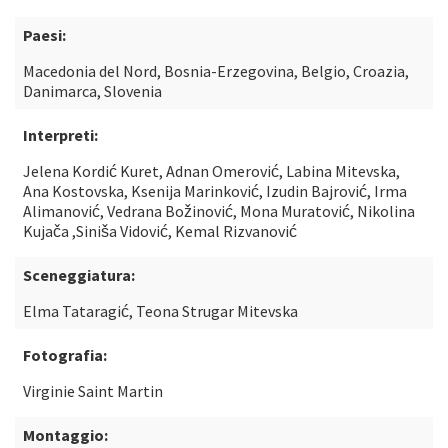
Paesi:
Macedonia del Nord, Bosnia-Erzegovina, Belgio, Croazia,
Danimarca, Slovenia
Interpreti:
Jelena Kordić Kuret, Adnan Omerović, Labina Mitevska,
Ana Kostovska, Ksenija Marinković, Izudin Bajrović, Irma
Alimanović, Vedrana Božinović, Mona Muratović, Nikolina
Kujača ,Siniša Vidović, Kemal Rizvanović
Sceneggiatura:
Elma Tataragić, Teona Strugar Mitevska
Fotografia:
Virginie Saint Martin
Montaggio: