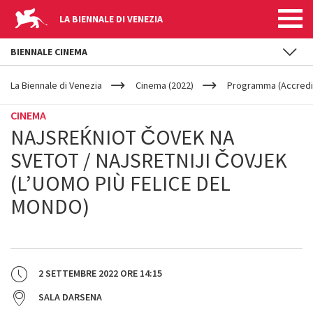
LA BIENNALE DI VENEZIA
BIENNALE CINEMA
YOUR
Salta al contenuto principale
ARE
La Biennale di Venezia
Cinema (2022)
Programma (Accredit
HERE
CINEMA
NAJSREЌNIOT ČOVEK NA
SVETOT / NAJSRETNIJI ČOVJEK
(L’UOMO PIÙ FELICE DEL
MONDO)
2 SETTEMBRE 2022
ORE
14:15
SALA DARSENA