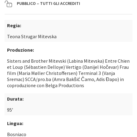
PUBBLICO – TUTTI GLI ACCREDITI
Regia:
Teona Strugar Mitevska
Produzione:
Sisters and Brother Mitevski (Labina Mitevska) Entre Chien
et Loup (Sébastien Delloye) Vertigo (Danijel Hočevar) Frau
film (Maria Møller Christoffersen) Terminal 3 (Vanja
Sremac) SCCA/pro.ba (Amra Bakšić Čamo, Adis Đapo) in
coproduzione con Belga Productions
Durata:
95’
Lingua:
Bosniaco