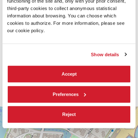
functioning of the site and, only with your prior consent,
third-party cookies to collect anonymous statistical
information about browsing. You can choose which
cookies to authorize. For more information, please see
our cookie policy.
Show details
Accept
Preferences
SALA
+
Reject
DARSENA
−
LUNGOMARE
MARCONI
30126