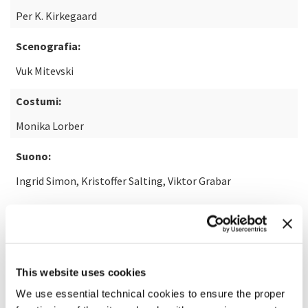
Per K. Kirkegaard
Scenografia:
Vuk Mitevski
Costumi:
Monika Lorber
Suono:
Ingrid Simon, Kristoffer Salting, Viktor Grabar
Con la partecipazione di:
Pyramide
This website uses cookies
SCOPRI DI PIÙ SUL FILM
We use essential technical cookies to ensure the proper