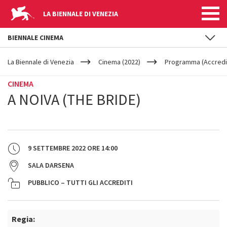
LA BIENNALE DI VENEZIA
BIENNALE CINEMA
YOUR
Salta al contenuto principale
ARE
La Biennale di Venezia
Cinema (2022)
Programma (Accredit
HERE
CINEMA
A NOIVA (THE BRIDE)
9 SETTEMBRE 2022
ORE
14:00
SALA DARSENA
PUBBLICO – TUTTI GLI ACCREDITI
Regia: