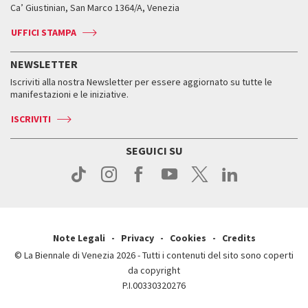
Biennale College ASAC
Come raggiungerci
Orari e sedi
Come raggiungerci
Ca’ Giustinian, San Marco 1364/A, Venezia
Biglietti
Leone d’argento
Biennale Channel
Contatti
Biglietti
Contatti
Accrediti
Edizioni passate
UFFICI STAMPA
ASAC DATI
Press
Accrediti
Press
Servizi al pubblico
Storia
FAQ
NEWSLETTER
Come raggiungerci
Orari e sedi
Servizi al pubblico
Iscriviti alla nostra Newsletter per essere aggiornato su tutte le
Contatti
Biglietti
Orari e sedi
Come raggiungerci
manifestazioni e le iniziative.
Press
Servizi al pubblico
News
Contatti
ISCRIVITI
Come raggiungerci
Servizi al pubblico
Press
Contatti
Come raggiungerci
SEGUICI SU
Press
Contatti
Press
Note Legali
Privacy
Cookies
Credits
© La Biennale di Venezia 2026 - Tutti i contenuti del sito sono coperti
da copyright
P.I.00330320276