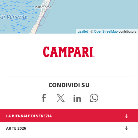
Leaflet
| ©
OpenStreetMap
contributors
CONDIVIDI SU
LA BIENNALE DI VENEZIA
L'Istituzione
ARTE 2026
Cariche istituzionali