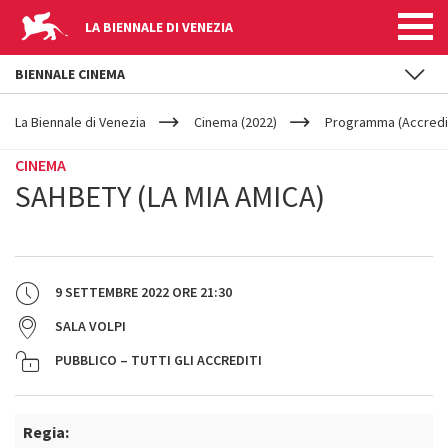
LA BIENNALE DI VENEZIA
BIENNALE CINEMA
YOUR
Salta al contenuto principale
ARE
La Biennale di Venezia
Cinema (2022)
Programma (Accredit
HERE
CINEMA
SAHBETY (LA MIA AMICA)
9 SETTEMBRE 2022
ORE
21:30
SALA VOLPI
PUBBLICO – TUTTI GLI ACCREDITI
Regia: