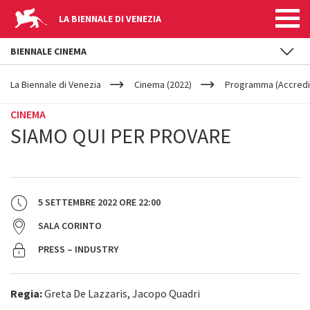
LA BIENNALE DI VENEZIA
BIENNALE CINEMA
YOUR
Salta al contenuto principale
ARE
La Biennale di Venezia
Cinema (2022)
Programma (Accredit
HERE
CINEMA
SIAMO QUI PER PROVARE
5 SETTEMBRE 2022
ORE
22:00
SALA CORINTO
PRESS – INDUSTRY
Regia:
Greta De Lazzaris, Jacopo Quadri