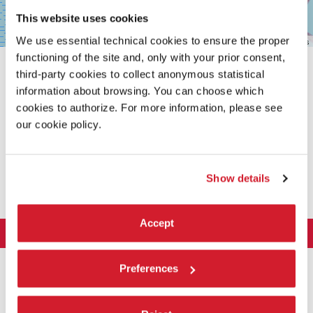
This website uses cookies
We use essential technical cookies to ensure the proper
Leaflet
| ©
OpenStreetMap
contributors
functioning of the site and, only with your prior consent,
third-party cookies to collect anonymous statistical
information about browsing. You can choose which
cookies to authorize. For more information, please see
our cookie policy.
CONDIVIDI SU
Show details
Accept
LA BIENNALE DI VENEZIA
L'Istituzione
ARTE 2026
Preferences
Cariche istituzionali
ARCHITETTURA 2027
Esposizione
Storia
Direttrice