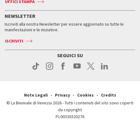
Accrediti
Edizioni passate
UFFICI STAMPA
ASAC DATI
Press
Accrediti
Press
Servizi al pubblico
Storia
FAQ
NEWSLETTER
Come raggiungerci
Orari e sedi
Servizi al pubblico
Iscriviti alla nostra Newsletter per essere aggiornato su tutte le
Contatti
Biglietti
Orari e sedi
Come raggiungerci
manifestazioni e le iniziative.
Press
Servizi al pubblico
News
Contatti
ISCRIVITI
Come raggiungerci
Servizi al pubblico
Press
Contatti
Come raggiungerci
SEGUICI SU
Press
Contatti
Press
Note Legali
Privacy
Cookies
Credits
© La Biennale di Venezia 2026 - Tutti i contenuti del sito sono coperti
da copyright
P.I.00330320276