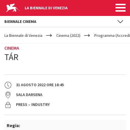
LA BIENNALE DI VENEZIA
BIENNALE CINEMA
YOUR
Salta al contenuto principale
ARE
La Biennale di Venezia
Cinema (2022)
Programma (Accredit
HERE
CINEMA
TÁR
31 AGOSTO 2022
ORE
18:45
SALA DARSENA
PRESS – INDUSTRY
Regia: