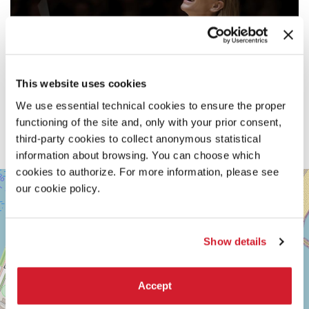
This website uses cookies
We use essential technical cookies to ensure the proper
functioning of the site and, only with your prior consent,
third-party cookies to collect anonymous statistical
information about browsing. You can choose which
cookies to authorize. For more information, please see
SALA
+
our cookie policy.
DARSENA
−
LUNGOMARE
MARCONI
30126
Show details
LIDO
DI
VENEZIA
Accept
TEL.
0415218711