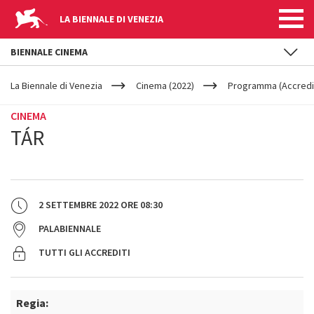
LA BIENNALE DI VENEZIA
BIENNALE CINEMA
YOUR
Salta al contenuto principale
ARE
La Biennale di Venezia
Cinema (2022)
Programma (Accredit
HERE
CINEMA
TÁR
2 SETTEMBRE 2022
ORE
08:30
PALABIENNALE
TUTTI GLI ACCREDITI
Regia: