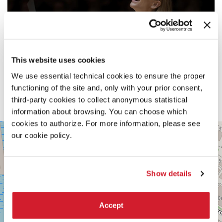
This website uses cookies
We use essential technical cookies to ensure the proper
functioning of the site and, only with your prior consent,
third-party cookies to collect anonymous statistical
information about browsing. You can choose which
cookies to authorize. For more information, please see
PALABIENNALE
+
our cookie policy.
VIA
−
SANDRO
GALLO
86
Show details
30126
LIDO
DI
Accept
VENEZIA
TEL.