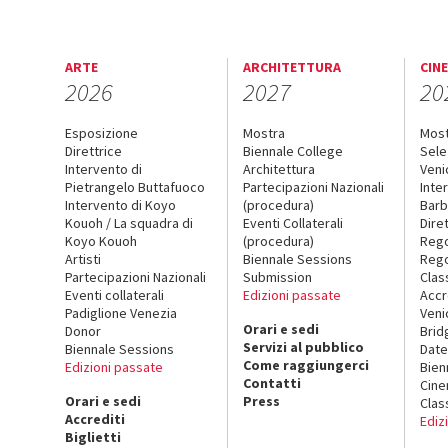
ARTE
ARCHITETTURA
CIN
2026
2027
20
Esposizione
Mostra
Mos
Direttrice
Biennale College
Sele
Intervento di
Architettura
Veni
Pietrangelo Buttafuoco
Partecipazioni Nazionali
Inte
Intervento di Koyo
(procedura)
Barb
Kouoh / La squadra di
Eventi Collaterali
Dire
Koyo Kouoh
(procedura)
Reg
Artisti
Biennale Sessions
Rego
Partecipazioni Nazionali
Submission
Clas
Eventi collaterali
Edizioni passate
Accr
Padiglione Venezia
Veni
Orari e sedi
Donor
Brid
Servizi al pubblico
Biennale Sessions
Date
Come raggiungerci
Edizioni passate
Bien
Contatti
Cin
Orari e sedi
Press
Clas
Accrediti
Ediz
Biglietti