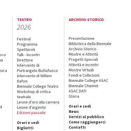
TEATRO
ARCHIVIO STORICO
2026
Presentazione
Festival
Biblioteca della Biennale
Programma
Archivio Storico
Spettacoli
Mostre e Attività
uoco
Talk - Incontri
Progetti Speciali
na
Direttore
Attività e incontri
Intervento di
Mostre Virtuali
sica
Pietrangelo Buttafuoco
Fondi e Collezioni
Intervento di Willem
Biennale College ASAC
Dafoe
Biennale Channel
Biennale College Teatro
ASAC DATI
Workshop di critica
Storia
teatrale
o
Leone d’oro alla carriera
Orari e sedi
i
Leone d’argento
News
Edizioni passate
Servizi al pubblico
Come raggiungerci
Orari e sedi
Contatti
Biglietti