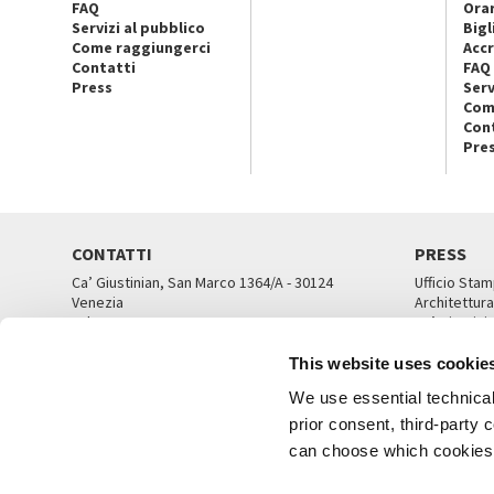
FAQ
Orar
Servizi al pubblico
Bigl
Come raggiungerci
Accr
Contatti
FAQ
Press
Serv
Com
Con
Pre
CONTATTI
PRESS
Ca’ Giustinian, San Marco 1364/A - 30124
Ufficio Stam
Venezia
Architettura
Tel. 041 5218711
Ca’ Giustini
email info@labiennale.org
UFFICI ST
This website uses cookie
TUTTI I CONTATTI
We use essential technical 
prior consent, third-party
can choose which cookies t