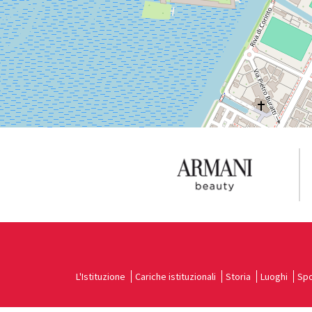
Vedi
su
Google
Maps
L'Istituzione
Cariche istituzionali
Storia
Luoghi
Spo