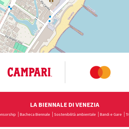
LA BIENNALE DI VENEZIA
nsorship
Bacheca Biennale
Sostenibilità ambientale
Bandi e Gare
T