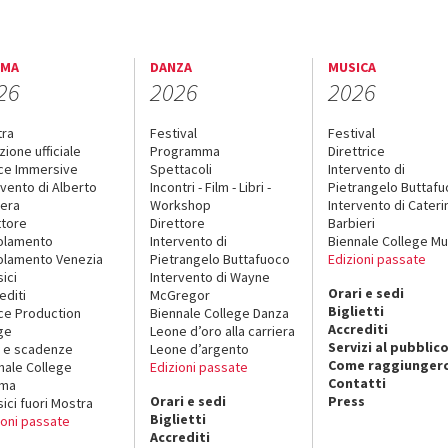
EMA
DANZA
MUSICA
26
2026
2026
tra
Festival
Festival
zione ufficiale
Programma
Direttrice
ce Immersive
Spettacoli
Intervento di
rvento di Alberto
Incontri - Film - Libri -
Pietrangelo Buttaf
era
Workshop
Intervento di Cateri
ttore
Direttore
Barbieri
olamento
Intervento di
Biennale College Mu
lamento Venezia
Pietrangelo Buttafuoco
Edizioni passate
sici
Intervento di Wayne
Orari e sedi
editi
McGregor
Biglietti
ce Production
Biennale College Danza
Accrediti
ge
Leone d’oro alla carriera
Servizi al pubblic
 e scadenze
Leone d’argento
Come raggiungerc
nale College
Edizioni passate
Contatti
ema
Orari e sedi
Press
sici fuori Mostra
Biglietti
ioni passate
Accrediti