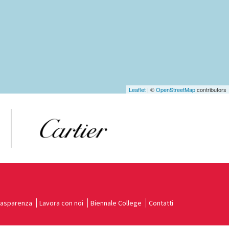
Leaflet
| ©
OpenStreetMap
contributors
rasparenza
Lavora con noi
Biennale College
Contatti