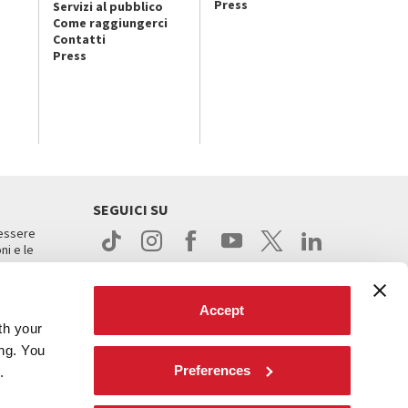
Press
Servizi al pubblico
Come raggiungerci
Contatti
Press
SEGUICI SU
 essere
ni e le
Accept
th your
ing. You
Preferences
.