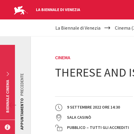
LA BIENNALE DI VENEZIA
YOUR
Salta al contenuto principale
La Biennale di Venezia
Cinema (
ARE
HERE
CINEMA
THERESE AND 
PRECEDENTE
BIENNALE CINEMA
APPUNTAMENTO
9 SETTEMBRE 2022
ORE
14:30
SALA CASINÒ
PUBBLICO – TUTTI GLI ACCREDITI