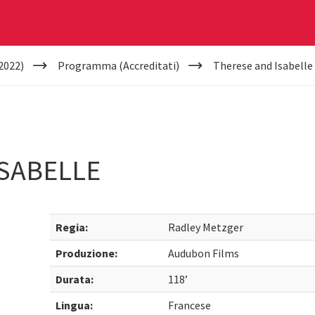
2022)
Programma (Accreditati)
Therese and Isabelle
ISABELLE
Regia:
Radley Metzger
Produzione:
Audubon Films
Durata:
118’
Lingua:
Francese