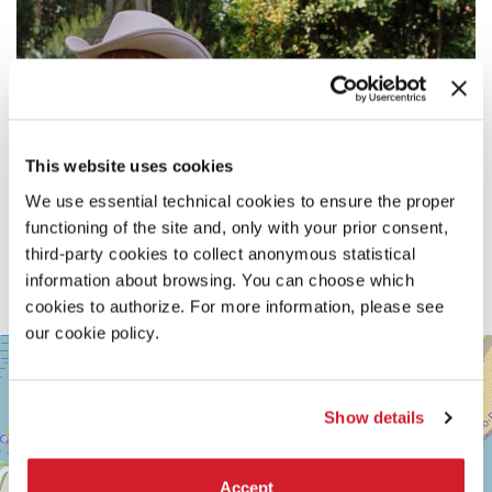
This website uses cookies
We use essential technical cookies to ensure the proper
functioning of the site and, only with your prior consent,
third-party cookies to collect anonymous statistical
information about browsing. You can choose which
cookies to authorize. For more information, please see
our cookie policy.
SALA
+
CASINÒ
−
LUNGOMARE
Show details
MARCONI
30126
LIDO
DI
Accept