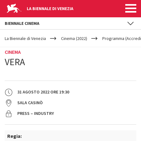
LA BIENNALE DI VENEZIA
BIENNALE CINEMA
YOUR
Salta al contenuto principale
ARE
La Biennale di Venezia
Cinema (2022)
Programma (Accredit
HERE
CINEMA
VERA
31 AGOSTO 2022
ORE
19:30
SALA CASINÒ
PRESS – INDUSTRY
Regia: