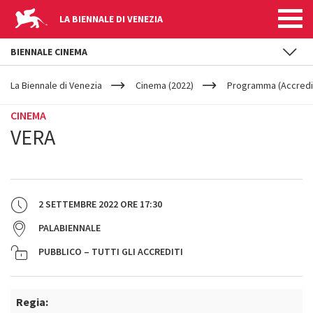
LA BIENNALE DI VENEZIA
BIENNALE CINEMA
YOUR
Salta al contenuto principale
ARE
La Biennale di Venezia
Cinema (2022)
Programma (Accredit
HERE
CINEMA
VERA
2 SETTEMBRE 2022
ORE
17:30
PALABIENNALE
PUBBLICO – TUTTI GLI ACCREDITI
Regia: