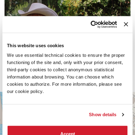
This website uses cookies
We use essential technical cookies to ensure the proper
functioning of the site and, only with your prior consent,
third-party cookies to collect anonymous statistical
information about browsing. You can choose which
cookies to authorize. For more information, please see
our cookie policy.
PALABIENNALE
+
VIA
−
SANDRO
Show details
GALLO
86
30126
LIDO
Accept