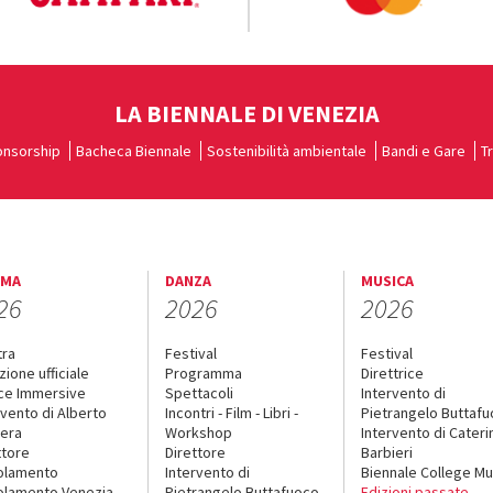
LA BIENNALE DI VENEZIA
nsorship
Bacheca Biennale
Sostenibilità ambientale
Bandi e Gare
T
EMA
DANZA
MUSICA
26
2026
2026
tra
Festival
Festival
zione ufficiale
Programma
Direttrice
ce Immersive
Spettacoli
Intervento di
rvento di Alberto
Incontri - Film - Libri -
Pietrangelo Buttaf
era
Workshop
Intervento di Cateri
ttore
Direttore
Barbieri
olamento
Intervento di
Biennale College Mu
lamento Venezia
Pietrangelo Buttafuoco
Edizioni passate