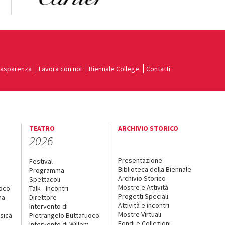
rasparenza
Lavora con noi
Biennale College
Contatti
TEATRO
ARCHIVIO STORICO
2026
Presentazione
Festival
Biblioteca della Biennale
Programma
Archivio Storico
Spettacoli
Mostre e Attività
uoco
Talk - Incontri
Progetti Speciali
na
Direttore
Attività e incontri
Intervento di
Mostre Virtuali
sica
Pietrangelo Buttafuoco
Fondi e Collezioni
Intervento di Willem