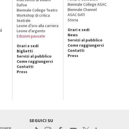
Biennale College ASAC
Dafoe
Biennale Channel
Biennale College Teatro
ASAC DATI
Workshop di critica
Storia
teatrale
o
Leone d’oro alla carriera
Orari e sedi
i
Leone d’argento
News
Edizioni passate
Servizi al pubblico
Come raggiungerci
Orari e sedi
Contatti
Biglietti
Press
Servizi al pubblico
Come raggiungerci
Contatti
Press
SEGUICI SU
 essere