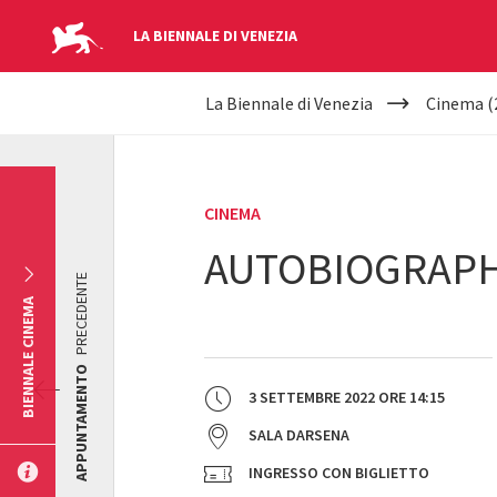
LA BIENNALE DI VENEZIA
YOUR
Salta al contenuto principale
La Biennale di Venezia
Cinema (
ARE
HERE
CINEMA
AUTOBIOGRAP
PRECEDENTE
BIENNALE CINEMA
APPUNTAMENTO
3 SETTEMBRE 2022
ORE
14:15
SALA DARSENA
INGRESSO CON BIGLIETTO