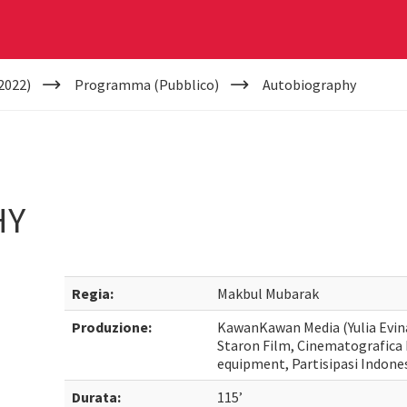
2022)
Programma (Pubblico)
Autobiography
HY
Regia:
Makbul Mubarak
Produzione:
KawanKawan Media (Yulia Evina 
Staron Film, Cinematografica
equipment, Partisipasi Indone
Durata:
115’