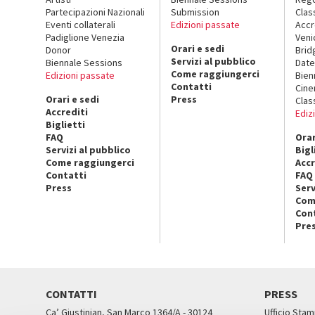
Partecipazioni Nazionali
Submission
Clas
Eventi collaterali
Edizioni passate
Accr
Padiglione Venezia
Veni
Orari e sedi
Donor
Brid
Servizi al pubblico
Biennale Sessions
Date
Come raggiungerci
Edizioni passate
Bien
Contatti
Cin
Orari e sedi
Press
Clas
Accrediti
Ediz
Biglietti
FAQ
Orar
Servizi al pubblico
Bigl
Come raggiungerci
Accr
Contatti
FAQ
Press
Serv
Com
Con
Pre
CONTATTI
PRESS
Ca’ Giustinian, San Marco 1364/A - 30124
Ufficio Stam