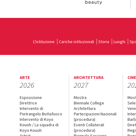
L'Istituzione
Cariche istituzionali
Storia
Luoghi
Spo
ARTE
ARCHITETTURA
CIN
2026
2027
20
Esposizione
Mostra
Mos
Direttrice
Biennale College
Sele
Intervento di
Architettura
Veni
Pietrangelo Buttafuoco
Partecipazioni Nazionali
Inte
Intervento di Koyo
(procedura)
Barb
Kouoh / La squadra di
Eventi Collaterali
Dire
Koyo Kouoh
(procedura)
Reg
Artisti
Biennale Sessions
Rego