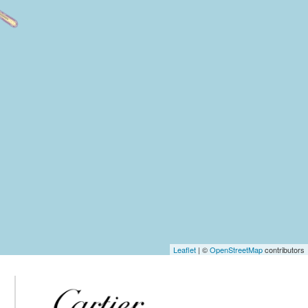
Leaflet
| ©
OpenStreetMap
contributors