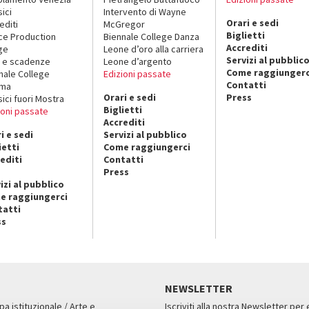
sici
Intervento di Wayne
Orari e sedi
editi
McGregor
Biglietti
ce Production
Biennale College Danza
Accrediti
ge
Leone d’oro alla carriera
Servizi al pubblic
 e scadenze
Leone d’argento
Come raggiungerc
nale College
Edizioni passate
Contatti
ema
Orari e sedi
Press
sici fuori Mostra
Biglietti
ioni passate
Accrediti
i e sedi
Servizi al pubblico
ietti
Come raggiungerci
editi
Contatti
Press
izi al pubblico
e raggiungerci
tatti
ss
NEWSLETTER
pa istituzionale / Arte e
Iscriviti alla nostra Newsletter per