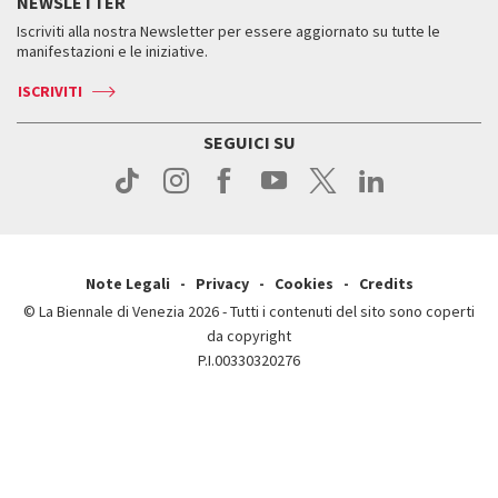
NEWSLETTER
Come raggiungerci
Orari e sedi
Servizi al pubblico
Iscriviti alla nostra Newsletter per essere aggiornato su tutte le
Contatti
Biglietti
Orari e sedi
Come raggiungerci
manifestazioni e le iniziative.
Press
Servizi al pubblico
News
Contatti
ISCRIVITI
Come raggiungerci
Servizi al pubblico
Press
Contatti
Come raggiungerci
SEGUICI SU
Press
Contatti
Press
Note Legali
Privacy
Cookies
Credits
© La Biennale di Venezia 2026 - Tutti i contenuti del sito sono coperti
da copyright
P.I.00330320276