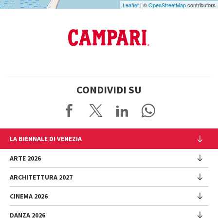
Leaflet
| ©
OpenStreetMap
contributors
CONDIVIDI SU
LA BIENNALE DI VENEZIA
L'Istituzione
ARTE 2026
Cariche istituzionali
ARCHITETTURA 2027
Esposizione
Storia
Direttrice
Luoghi
CINEMA 2026
Mostra
Intervento di Pietrangelo Buttafuoco
Sponsorship
Biennale College Architettura
DANZA 2026
Intervento di Koyo Kouoh / La squadra di Koyo Kouoh
Mostra