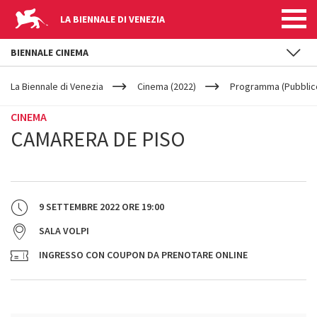
LA BIENNALE DI VENEZIA
BIENNALE CINEMA
YOUR
Salta al contenuto principale
ARE
La Biennale di Venezia
Cinema (2022)
Programma (Pubblic
HERE
CINEMA
CAMARERA DE PISO
9 SETTEMBRE 2022
ORE
19:00
SALA VOLPI
INGRESSO CON COUPON DA PRENOTARE ONLINE