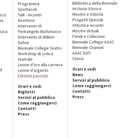
Biblioteca della Biennale
Programma
Archivio Storico
Spettacoli
Mostre e Attività
uoco
Talk - Incontri
Progetti Speciali
na
Direttore
Attività e incontri
Intervento di
Mostre Virtuali
sica
Pietrangelo Buttafuoco
Fondi e Collezioni
Intervento di Willem
Biennale College ASAC
Dafoe
Biennale Channel
Biennale College Teatro
ASAC DATI
Workshop di critica
Storia
teatrale
o
Leone d’oro alla carriera
Orari e sedi
i
Leone d’argento
News
Edizioni passate
Servizi al pubblico
Come raggiungerci
Orari e sedi
Contatti
Biglietti
Press
Servizi al pubblico
Come raggiungerci
Contatti
Press