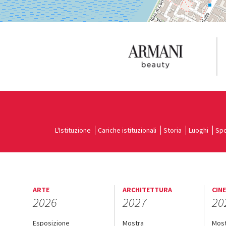
L'Istituzione
Cariche istituzionali
Storia
Luoghi
Spo
ARTE
ARCHITETTURA
CIN
2026
2027
20
Esposizione
Mostra
Mos