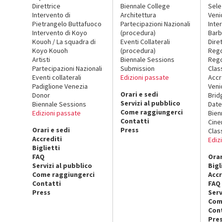
Direttrice
Biennale College
Sele
Intervento di
Architettura
Veni
Pietrangelo Buttafuoco
Partecipazioni Nazionali
Inte
Intervento di Koyo
(procedura)
Barb
Kouoh / La squadra di
Eventi Collaterali
Dire
Koyo Kouoh
(procedura)
Reg
Artisti
Biennale Sessions
Rego
Partecipazioni Nazionali
Submission
Clas
Eventi collaterali
Edizioni passate
Accr
Padiglione Venezia
Veni
Orari e sedi
Donor
Brid
Servizi al pubblico
Biennale Sessions
Date
Come raggiungerci
Edizioni passate
Bien
Contatti
Cin
Orari e sedi
Press
Clas
Accrediti
Ediz
Biglietti
FAQ
Orar
Servizi al pubblico
Bigl
Come raggiungerci
Accr
Contatti
FAQ
Press
Serv
Com
Con
Pre