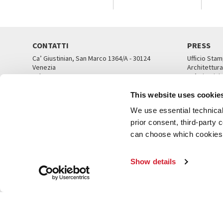
CONTATTI
PRESS
Ca’ Giustinian, San Marco 1364/A - 30124
Ufficio Stam
Venezia
Architettura
Tel. 041 5218711
Ca’ Giustini
email info@labiennale.org
UFFICI ST
This website uses cookie
TUTTI I CONTATTI
We use essential technical 
prior consent, third-party
can choose which cookies t
© L
Show details