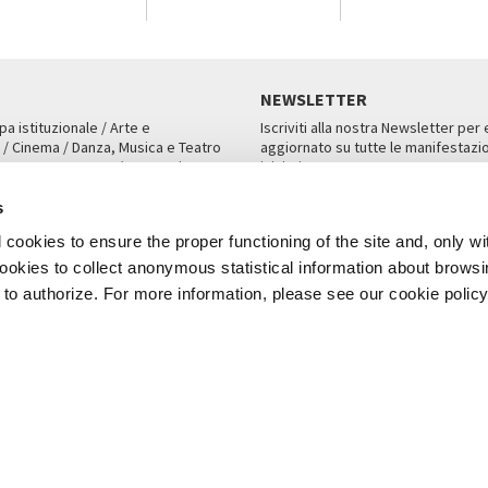
NEWSLETTER
pa istituzionale / Arte e
Iscriviti alla nostra Newsletter per
 / Cinema / Danza, Musica e Teatro
aggiornato su tutte le manifestazio
an, San Marco 1364/A, Venezia
iniziative.
AMPA
ISCRIVITI
s
cookies to ensure the proper functioning of the site and, only wi
 cookies to collect anonymous statistical information about brows
o authorize. For more information, please see our cookie policy
Note Legali
Privacy
Cookies
Credits
a Biennale di Venezia 2026 - Tutti i contenuti del sito sono coperti da copyr
P.I.00330320276