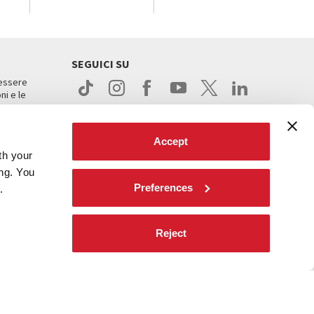
SEGUICI SU
 essere
ni e le
Accept
th your
ing. You
Preferences
.
ight
Reject