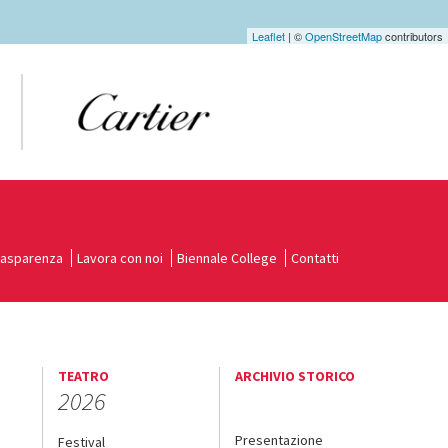
Leaflet
| ©
OpenStreetMap
contributors
rasparenza
Lavora con noi
Biennale College
Contatti
TEATRO
ARCHIVIO STORICO
2026
Presentazione
Festival