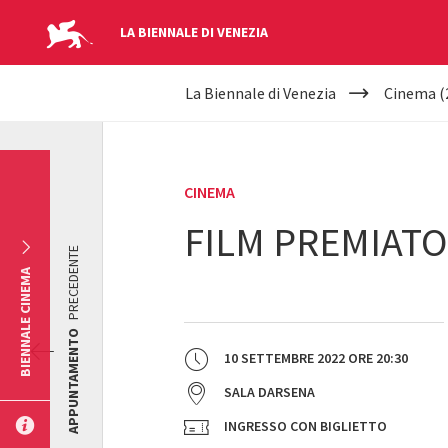
LA BIENNALE DI VENEZIA
YOUR
Salta al contenuto principale
La Biennale di Venezia
Cinema (
ARE
HERE
CINEMA
FILM PREMIATO
PRECEDENTE
BIENNALE CINEMA
APPUNTAMENTO
10 SETTEMBRE 2022
ORE
20:30
SALA DARSENA
INGRESSO CON BIGLIETTO