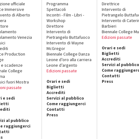
zione ufficiale
Programma
Direttrice
ce Immersive
Spettacoli
Intervento di
rvento di Alberto
Incontri - Film - Libri -
Pietrangelo Buttaf
era
Workshop
Intervento di Cateri
ttore
Direttore
Barbieri
olamento
Intervento di
Biennale College Mu
lamento Venezia
Pietrangelo Buttafuoco
Edizioni passate
sici
Intervento di Wayne
Orari e sedi
editi
McGregor
Biglietti
ce Production
Biennale College Danza
Accrediti
ge
Leone d’oro alla carriera
Servizi al pubblic
 e scadenze
Leone d’argento
Come raggiungerc
nale College
Edizioni passate
Contatti
ema
Orari e sedi
Press
sici fuori Mostra
Biglietti
ioni passate
Accrediti
i e sedi
Servizi al pubblico
ietti
Come raggiungerci
editi
Contatti
Press
izi al pubblico
e raggiungerci
tatti
ss